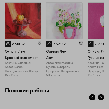
6 900
₽
5 950
₽
7 900
₽
Оливия Лем
Оливия Лем
Оливия Лем
Красный натюрморт
Дом
Картина, живопись
Авторская графика
Картина, живо
Холст, масло
Бумага, акварель
Холст, масло
Повседневность, Фигуративное искусство
Природа, Фигуративное искусство
15 x 15 см
50 x 35 см
15 x 15 см
Похожие работы