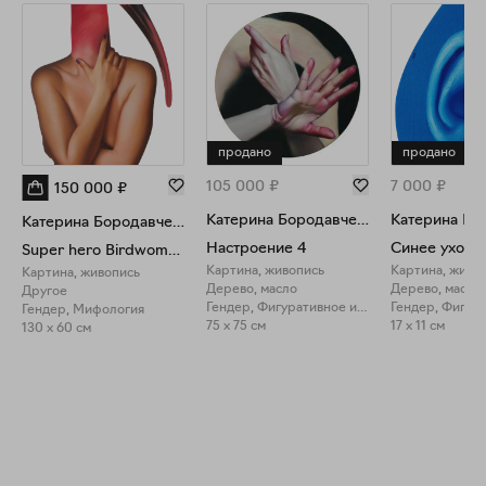
продано
продано
105 000
₽
7 000
₽
150 000
₽
Катерина Бородавченко
Катерина Бородавченко
Настроение 4
Синее ухо
Super hero Birdwoman III
Картина, живопись
Картина, живо
Картина, живопись
Дерево, масло
Дерево, масло
Другое
Гендер, Фигуративное искусство
Гендер, Мифология
75 x 75 см
17 x 11 см
130 x 60 см