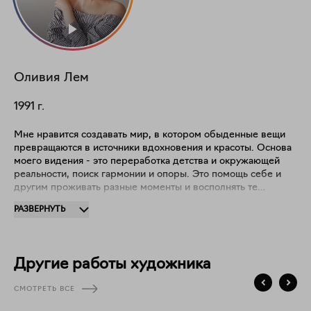
Оливия Лем
1991
г.
Мне нравится создавать мир, в котором обыденные вещи
превращаются в источники вдохновения и красоты. Основа
моего видения - это переработка детства и окружающей
реальности, поиск гармонии и опоры. Это помощь себе и
другим проживать разные моменты и восполнять те
пробелы и ямы, что могли образоваться в пути. Здесь -
РАЗВЕРНУТЬ
уголок, где можно продолжать жить в розовых очках.
Можно просто быть собой. Можно верить, что в мире
больше добра, чем зла.
Другие работы художника
СМОТРЕТЬ ВСЕ