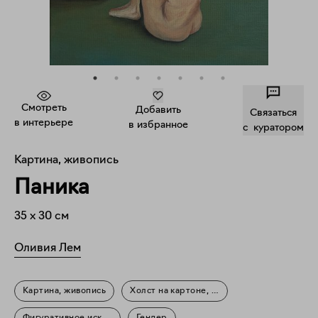
Смотреть
Добавить
Связаться
в интерьере
в избранное
c куратором
Картина, живопись
Паника
35
x
30
см
Оливия Лем
Картина, живопись
Холст на картоне, масло