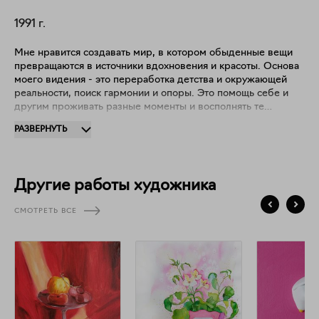
1991
г.
Мне нравится создавать мир, в котором обыденные вещи
превращаются в источники вдохновения и красоты. Основа
моего видения - это переработка детства и окружающей
реальности, поиск гармонии и опоры. Это помощь себе и
другим проживать разные моменты и восполнять те
пробелы и ямы, что могли образоваться в пути. Здесь -
РАЗВЕРНУТЬ
уголок, где можно продолжать жить в розовых очках.
Можно просто быть собой. Можно верить, что в мире
больше добра, чем зла.
Другие работы художника
СМОТРЕТЬ ВСЕ