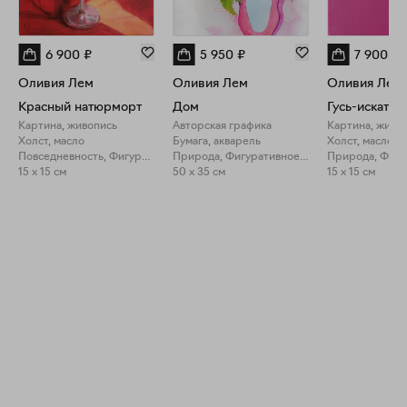
6 900
₽
5 950
₽
7 900
₽
Оливия Лем
Оливия Лем
Оливия Лем
Красный натюрморт
Дом
Картина, живопись
Авторская графика
Картина, живо
Холст, масло
Бумага, акварель
Холст, масло
Повседневность, Фигуративное искусство
Природа, Фигуративное искусство
15 x 15 см
50 x 35 см
15 x 15 см