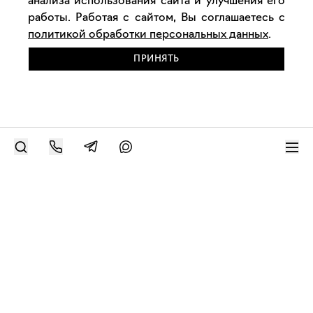
анализа использования сайта и улучшения его
работы. Работая с сайтом, Вы соглашаетесь с
политикой обработки персональных данных
.
ПРИНЯТЬ
РАЗМЕСТИТЬ РАБОТУ
Современное искусство онлайн
support@bizar.art
ИНН: 9703021385
ОГРН: 1207700425602
КПП: 770301001