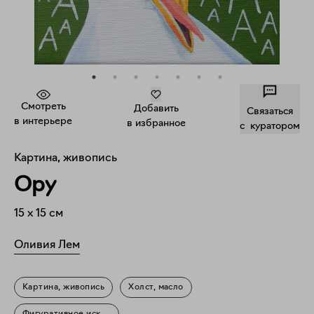
Смотреть
Добавить
Связаться
в интерьере
в избранное
c куратором
Картина, живопись
Ору
15
x
15
см
Оливия Лем
Картина, живопись
Холст, масло