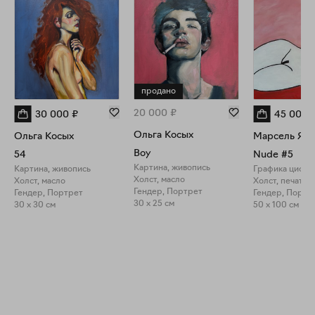
продано
20 000
₽
30 000
₽
45 000
Ольга Косых
Ольга Косых
Марсель Яла
Boy
54
Nude #5
Картина, живопись
Картина, живопись
Холст, масло
Холст, масло
Холст, печать
Гендер, Портрет
Гендер, Портрет
Гендер, Портр
30 x 25 см
30 x 30 см
50 x 100 см