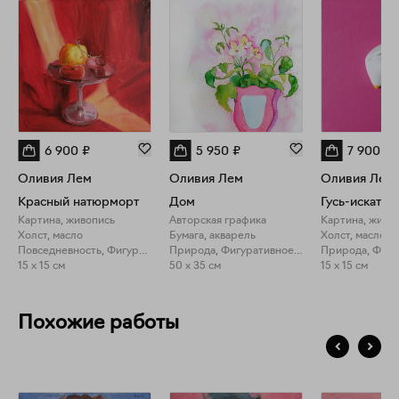
6 900
₽
5 950
₽
7 900
₽
Оливия Лем
Оливия Лем
Оливия Лем
Красный натюрморт
Дом
Картина, живопись
Авторская графика
Картина, живо
Холст, масло
Бумага, акварель
Холст, масло
Повседневность, Фигуративное искусство
Природа, Фигуративное искусство
15 x 15 см
50 x 35 см
15 x 15 см
Похожие работы