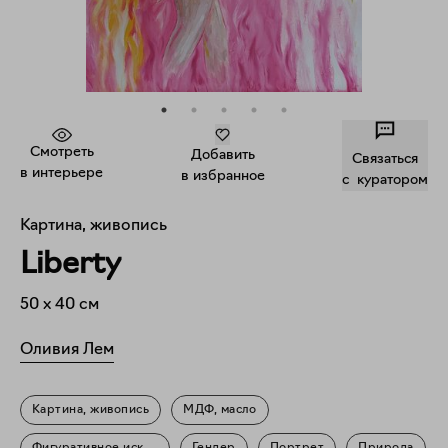
Смотреть
Добавить
Связаться
в интерьере
в избранное
c куратором
Картина, живопись
Liberty
50
x
40
см
Оливия Лем
Картина, живопись
МДФ, масло