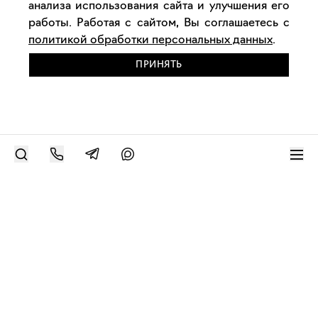
анализа использования сайта и улучшения его
работы. Работая с сайтом, Вы соглашаетесь с
политикой обработки персональных данных
.
ПРИНЯТЬ
РАЗМЕСТИТЬ РАБОТУ
Современное искусство онлайн
support@bizar.art
ИНН: 9703021385
ОГРН: 1207700425602
КПП: 770301001