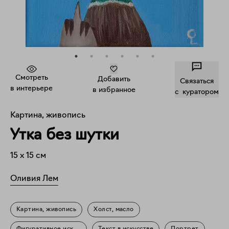
Смотреть
Добавить
Связаться
в интерьере
в избранное
c куратором
Картина, живопись
Утка без шутки
15
x
15
см
Оливия Лем
Картина, живопись
Холст, масло