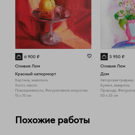
6 900
₽
5 950
₽
Оливия Лем
Оливия Лем
Красный натюрморт
Дом
Картина, живопись
Авторская графика
Холст, масло
Бумага, акварель
Повседневность, Фигуративное искусство
15 x 15 см
50 x 35 см
Похожие работы