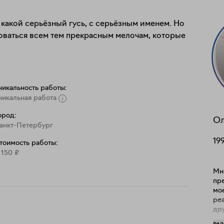
 какой серьёзный гусь, с серьёзным именем. Но 
доваться всем тем прекрасным мелочам, которые 
никальность работы:
никальная работа
ород:
Ол
анкт-Петербург
19
тоимость работы:
 150
₽
Мн
пре
мо
реа
др
и я