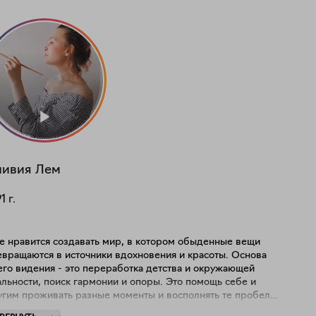
ивия Лем
91
г.
е нравится создавать мир, в котором обыденные вещи
вращаются в источники вдохновения и красоты. Основа
его видения - это переработка детства и окружающей
льности, поиск гармонии и опоры. Это помощь себе и
угим проживать разные моменты и восполнять те пробелы
мы, что могли образоваться в пути. Здесь - уголок, где