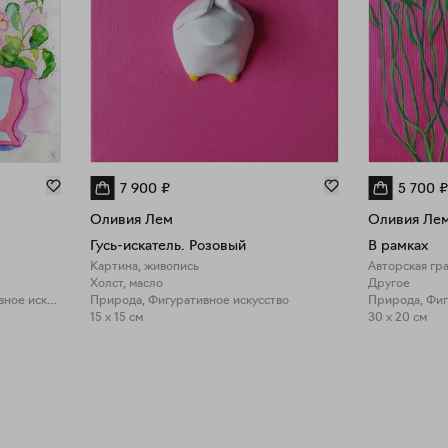
7 900
₽
5 700
₽
Оливия Лем
Оливия Ле
Гусь-искатель. Розовый
В рамках
Картина, живопись
Авторская гр
Холст, масло
Другое
Природа, Фигуративное искусство
Природа, Фигуративное искусство
15 x 15 см
30 x 20 см