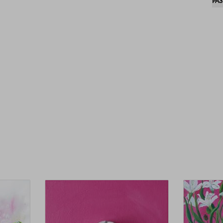
РА
мо
быт
зла