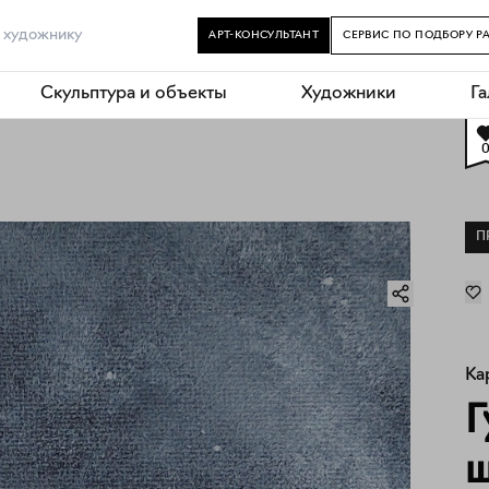
АРТ-КОНСУЛЬТАНТ
СЕРВИС ПО ПОДБОРУ Р
Скульптура и объекты
Художники
Г
П
Ка
Г
ш