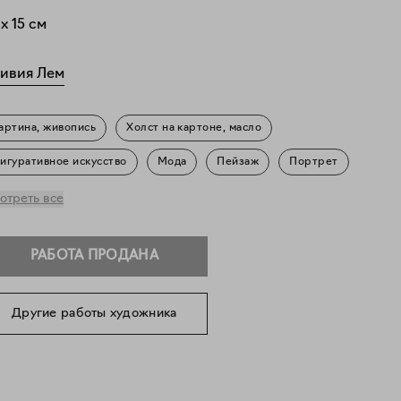
x
15
см
ивия Лем
артина, живопись
Холст на картоне, масло
игуративное искусство
Мода
Пейзаж
Портрет
рирода
Повседневность
отреть все
РАБОТА ПРОДАНА
Другие работы художника