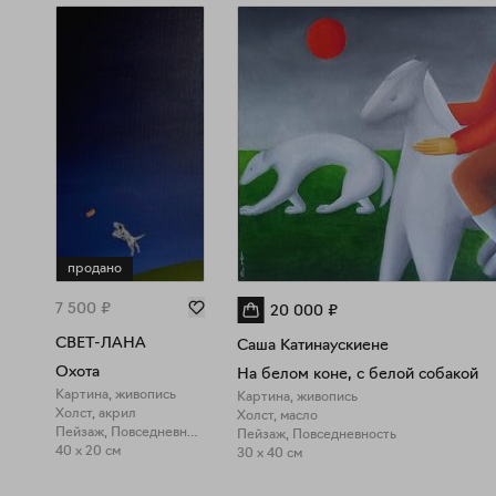
продано
7 500
₽
20 000
₽
СВЕТ-ЛАНА
Саша Катинаускиене
Охота
На белом коне, с белой собакой
Картина, живопись
Картина, живопись
Холст, акрил
Холст, масло
Пейзаж, Повседневность
Пейзаж, Повседневность
40 x 20 см
30 x 40 см