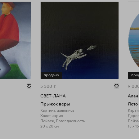
продано
про
5 300
₽
9 00
СВЕТ-ЛАНА
Алан
Прыжок веры
Лето
Картина, живопись
Карти
Холст, акрил
Дерев
Пейзаж, Повседневность
Пейза
20 x 20 см
15 x 1