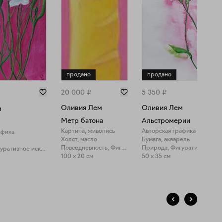
продано
продано
20 000
₽
5 350
₽
Оливия Лем
Оливия Лем
м
Метр батона
Альстромерии
Картина, живопись
Авторская графика
афика
Холст, масло
Бумага, акварель
Повседневность, Фигуративное искусство
Природа, Фигуративное искусство
100 x 20 см
50 x 35 см