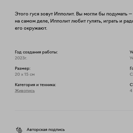
Этого гуся зовут Ипполит. Вы могли бы подумать —
на самом деле, Ипполит любит гулять, играть и ра
его окружают.
Год создания работы:
У
2023г.
У
Размер:
Г
20
x
15
см
С
Категория и техника:
С
Живопись
4
Авторская подпись