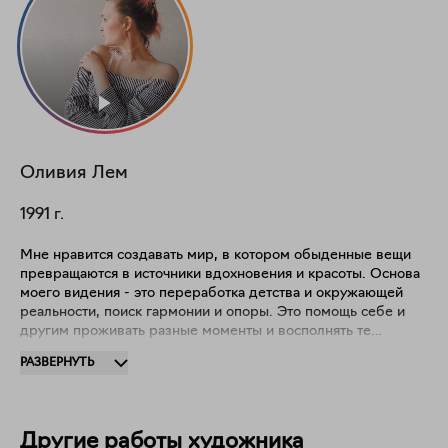
Оливия Лем
1991
г.
Мне нравится создавать мир, в котором обыденные вещи
превращаются в источники вдохновения и красоты. Основа
моего видения - это переработка детства и окружающей
реальности, поиск гармонии и опоры. Это помощь себе и
другим проживать разные моменты и восполнять те
пробелы и ямы, что могли образоваться в пути. Здесь -
РАЗВЕРНУТЬ
уголок, где можно продолжать жить в розовых очках.
Можно просто быть собой. Можно верить, что в мире
больше добра, чем зла.
Другие работы художника