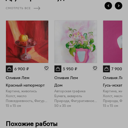
СМОТРЕТЬ ВСЕ
6 900
₽
5 950
₽
7 900
₽
Оливия Лем
Оливия Лем
Оливия Лем
Красный натюрморт
Дом
Картина, живопись
Авторская графика
Картина, живо
Холст, масло
Бумага, акварель
Холст, масло
Повседневность, Фигуративное искусство
Природа, Фигуративное искусство
15 x 15 см
50 x 35 см
15 x 15 см
Похожие работы