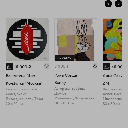
продано
8 000
₽
15 000
₽
45 000
Рома Сойда
Валентина Мир
Анна Сави (
Bunny
Конфетка "Москва"
ZM
Авторская графика
Картина, живопись
Картина, живо
Другое
Холст, акрил
Холст, масло
Мифология, Фигуративное искусство
Повседневность, Текст в искусстве
Мифология, П
110 x 100 см
20 x 20 см
30 x 30 см