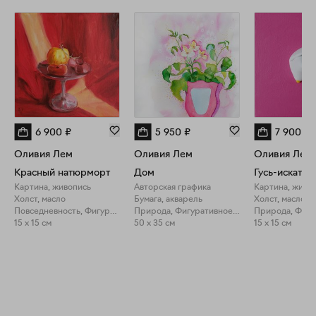
6 900
₽
5 950
₽
7 900
₽
Оливия Лем
Оливия Лем
Оливия Лем
Красный натюрморт
Дом
Картина, живопись
Авторская графика
Картина, живо
Холст, масло
Бумага, акварель
Холст, масло
Повседневность, Фигуративное искусство
Природа, Фигуративное искусство
15 x 15 см
50 x 35 см
15 x 15 см