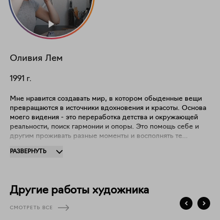
Оливия Лем
1991
г.
Мне нравится создавать мир, в котором обыденные вещи
превращаются в источники вдохновения и красоты. Основа
моего видения - это переработка детства и окружающей
реальности, поиск гармонии и опоры. Это помощь себе и
другим проживать разные моменты и восполнять те
пробелы и ямы, что могли образоваться в пути. Здесь -
РАЗВЕРНУТЬ
уголок, где можно продолжать жить в розовых очках.
Можно просто быть собой. Можно верить, что в мире
больше добра, чем зла.
Другие работы художника
СМОТРЕТЬ ВСЕ