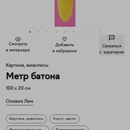
Смотреть
Добавить
Связаться
в интерьере
в избранное
c куратором
Картина, живопись
Метр батона
100
x
20
см
Оливия Лем
Картина, живопись
Холст, масло