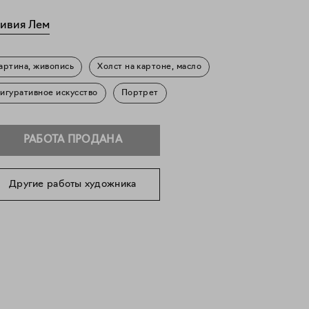
ивия Лем
артина, живопись
Холст на картоне, масло
игуративное искусство
Портрет
РАБОТА ПРОДАНА
Другие работы художника