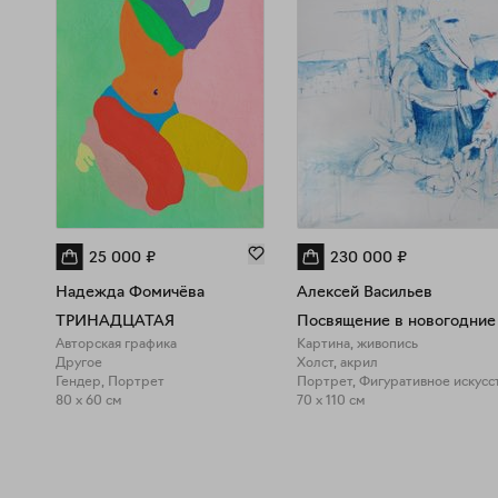
25 000
₽
230 000
₽
Надежда Фомичёва
Алексей Васильев
ТРИНАДЦАТАЯ
Посвящение в новогодние
Авторская графика
Картина, живопись
Другое
Холст, акрил
Гендер, Портрет
Портрет, Фигуративное искусс
80 x 60 см
70 x 110 см