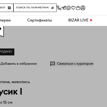
АБОТ
ПОИСК ПО ПАРАМЕТРАМ
алереи
Сертификаты
BIZAR LIVE
⬤
0
РОДАНО
Добавить в избранное
Связаться с куратором
ртина, живопись
усик I
x
15
см