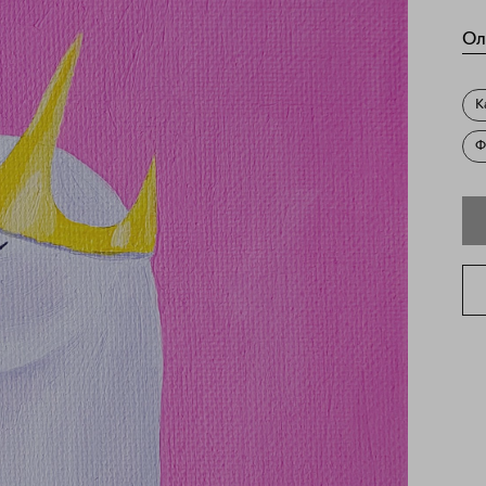
Ол
К
Ф