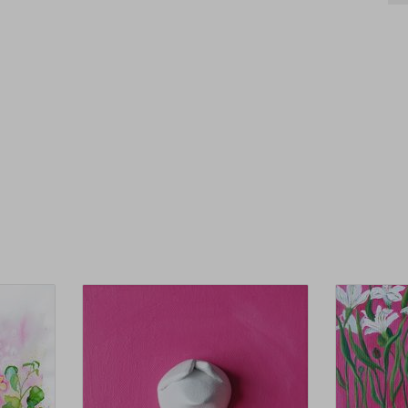
быт
зла