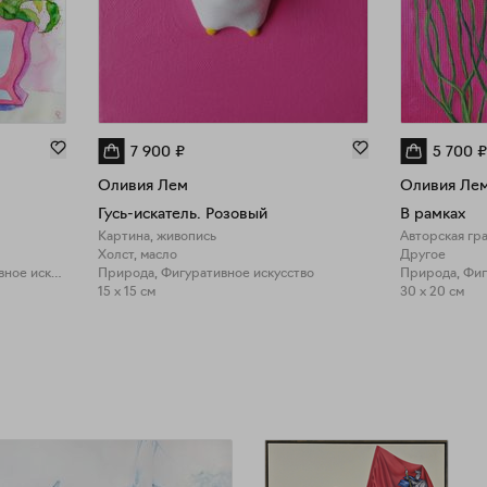
7 900
₽
5 700
₽
Оливия Лем
Оливия Ле
Гусь-искатель. Розовый
В рамках
Картина, живопись
Авторская гр
Холст, масло
Другое
Природа, Фигуративное искусство
Природа, Фигуративное искусство
15 x 15 см
30 x 20 см