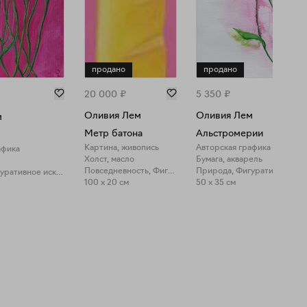
продано
продано
20 000
₽
5 350
₽
Оливия Лем
Оливия Лем
м
Метр батона
Альстромерии
Картина, живопись
Авторская графика
афика
Холст, масло
Бумага, акварель
Повседневность, Фигуративное искусство
Природа, Фигуративное искусство
100 x 20 см
50 x 35 см