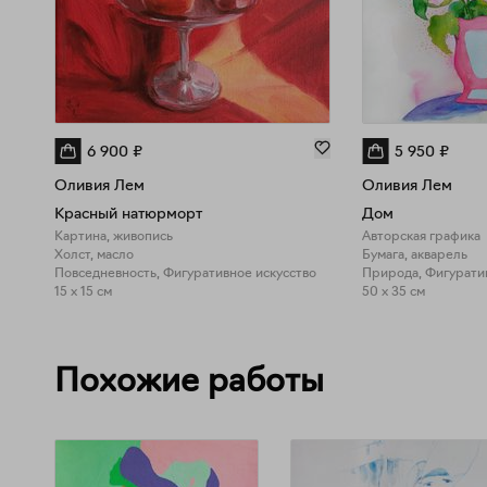
6 900
₽
5 950
₽
Оливия Лем
Оливия Лем
Красный натюрморт
Дом
Картина, живопись
Авторская графика
Холст, масло
Бумага, акварель
Повседневность, Фигуративное искусство
15 x 15 см
50 x 35 см
Похожие работы