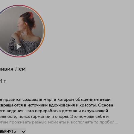
ивия Лем
91
г.
е нравится создавать мир, в котором обыденные вещи
вращаются в источники вдохновения и красоты. Основа
его видения - это переработка детства и окружающей
льности, поиск гармонии и опоры. Это помощь себе и
угим проживать разные моменты и восполнять те пробелы
мы, что могли образоваться в пути. Здесь - уголок, где
ЗВЕРНУТЬ
жно продолжать жить в розовых очках. Можно просто