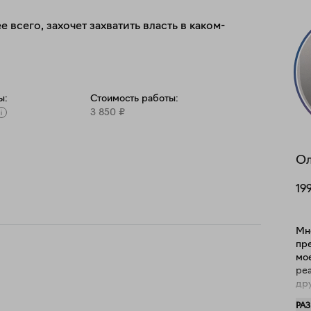
е всего, захочет захватить власть в каком-
ы:
Стоимость работы:
3 850
₽
Ол
19
Мн
пре
мо
реа
др
и я
РА
мо