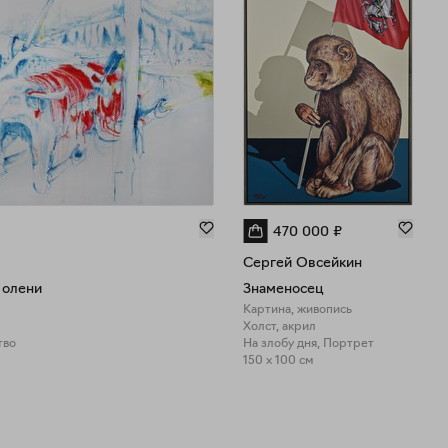
470 000
₽
Сергей Овсейкин
 олени
Знаменосец
Картина, живопись
Холст, акрил
тво
На злобу дня, Портрет
150 x 100 см