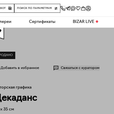
АБОТ
ПОИСК ПО ПАРАМЕТРАМ
алереи
Сертификаты
BIZAR LIVE
⬤
0
РОДАНО
Добавить в избранное
Связаться с куратором
торская графика
екаданс
x
35
см