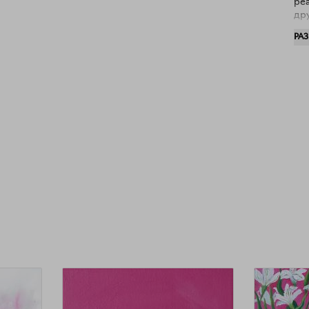
реа
др
и я
РА
мо
быт
зла