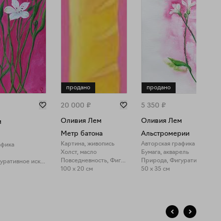
продано
продано
20 000
₽
5 350
₽
Оливия Лем
Оливия Лем
м
Метр батона
Альстромерии
Картина, живопись
Авторская графика
афика
Холст, масло
Бумага, акварель
Повседневность, Фигуративное искусство
Природа, Фигуративное искусство
100 x 20 см
50 x 35 см