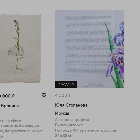
продано
4 500
₽
0 000
₽
Юля Степанова
 Бровина
Ирисы
Авторская графика
кая графика
Бумага, акварель
, графитный карандаш
Природа, Фигуративное искусство
Природа, Фигуративное искусство
27 x 38 см
см