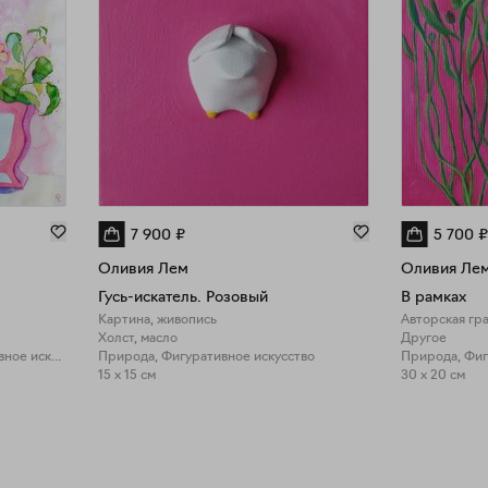
7 900
₽
5 700
₽
Оливия Лем
Оливия Ле
Гусь-искатель. Розовый
В рамках
Картина, живопись
Авторская гр
Холст, масло
Другое
Природа, Фигуративное искусство
Природа, Фигуративное искусство
15 x 15 см
30 x 20 см