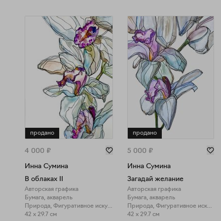
продано
продано
4 000
₽
5 000
₽
Инна Сумина
Инна Сумина
В облаках II
Загадай желание
Авторская графика
Авторская графика
Бумага, акварель
Бумага, акварель
Природа, Фигуративное искусство
Природа, Фигуративное искусство
42 x 29.7 см
42 x 29.7 см