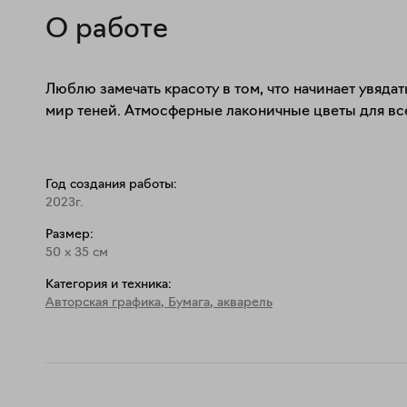
О работе
Люблю замечать красоту в том, что начинает увядат
мир теней. Атмосферные лаконичные цветы для вс
Год создания работы:
2023г.
Размер:
50
x
35
см
Категория и техника:
Авторская графика
,
Бумага, акварель