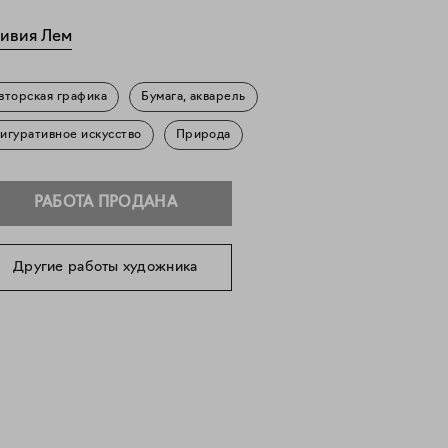
ивия Лем
вторская графика
Бумага, акварель
игуративное искусство
Природа
РАБОТА ПРОДАНА
Другие работы художника