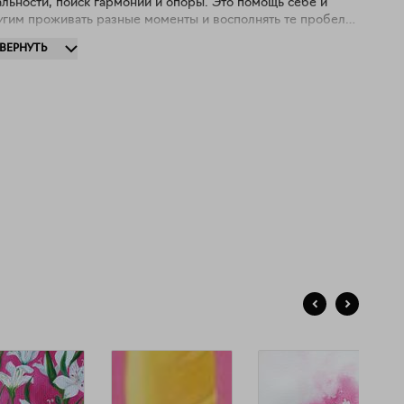
льности, поиск гармонии и опоры. Это помощь себе и
угим проживать разные моменты и восполнять те пробелы
мы, что могли образоваться в пути. Здесь - уголок, где
ЗВЕРНУТЬ
жно продолжать жить в розовых очках. Можно просто
ь собой. Можно верить, что в мире больше добра, чем
.