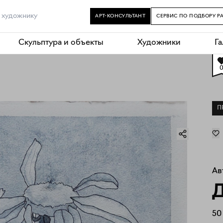
АРТ-КОНСУЛЬТАНТ
СЕРВИС ПО ПОДБОРУ Р
Скульптура и объекты
Художники
Г
П
Ав
Д
50