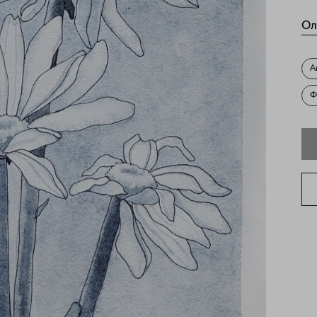
Ол
А
Ф