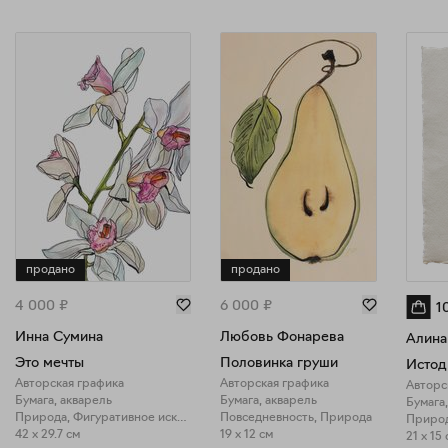
продано
продано
4 000
₽
6 000
₽
1
Инна Сумина
Любовь Фонарева
Алина
Это мечты
Половинка груши
Истод
Авторская графика
Авторская графика
Авторс
Бумага, акварель
Бумага, акварель
Бумага
Природа, Фигуративное искусство
Повседневность, Природа
42 x 29.7 см
19 x 12 см
21 x 15 