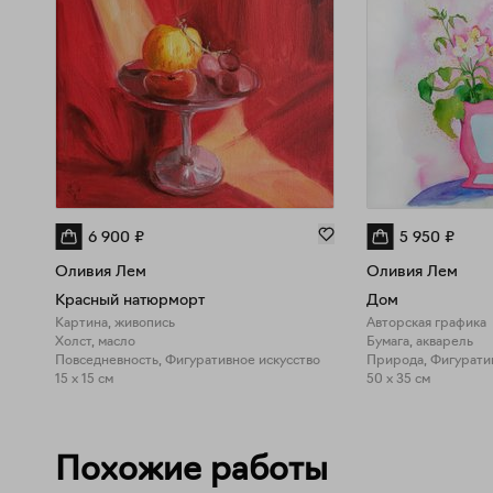
6 900
₽
5 950
₽
Оливия Лем
Оливия Лем
Красный натюрморт
Дом
Картина, живопись
Авторская графика
Холст, масло
Бумага, акварель
Повседневность, Фигуративное искусство
15 x 15 см
50 x 35 см
Похожие работы