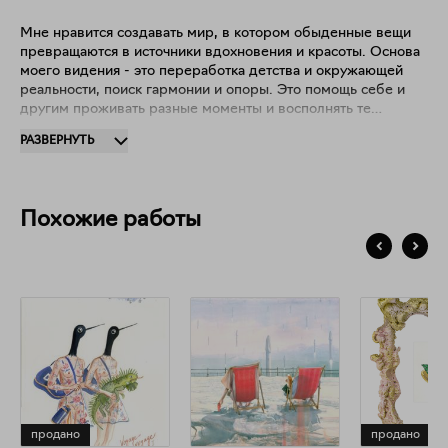
Мне нравится создавать мир, в котором обыденные вещи
превращаются в источники вдохновения и красоты. Основа
моего видения - это переработка детства и окружающей
реальности, поиск гармонии и опоры. Это помощь себе и
другим проживать разные моменты и восполнять те
пробелы и ямы, что могли образоваться в пути. Здесь -
РАЗВЕРНУТЬ
уголок, где можно продолжать жить в розовых очках.
Можно просто быть собой. Можно верить, что в мире
больше добра, чем зла.
Похожие работы
продано
продано