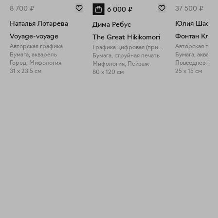
8 700
₽
37 500
₽
6 000
₽
Наталья Лотарева
Юлия Шафар
Дима Ребус
Voyage-voyage
Фонтан Клуб
The Great Hikikomori
Авторская графика
Авторская гра
Графика цифровая (принты)
Бумага, акварель
Бумага, акваре
Бумага, струйная печать
Город, Мифология
Мифология, Пейзаж
31 x 23.5 см
25 x 15 см
80 x 120 см