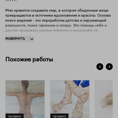
1991
г.
Мне нравится создавать мир, в котором обыденные вещи
превращаются в источники вдохновения и красоты. Основа
моего видения - это переработка детства и окружающей
реальности, поиск гармонии и опоры. Это помощь себе и
другим проживать разные моменты и восполнять те
пробелы и ямы, что могли образоваться в пути. Здесь -
РАЗВЕРНУТЬ
уголок, где можно продолжать жить в розовых очках.
Можно просто быть собой. Можно верить, что в мире
больше добра, чем зла.
Похожие работы
продано
продано