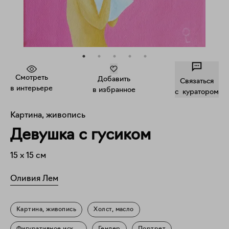
Смотреть
Добавить
Связаться
в интерьере
в избранное
c куратором
Картина, живопись
Девушка с гусиком
15
x
15
см
Оливия Лем
Картина, живопись
Холст, масло