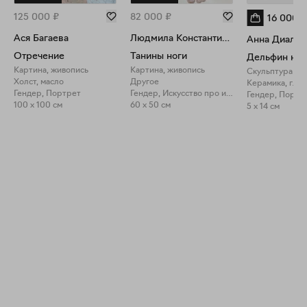
125 000
₽
82 000
₽
16 000
₽
Ася Багаева
Людмила Константинова
Анна Диал
Отречение
Танины ноги
Картина, живопись
Картина, живопись
Скульптура
Холст, масло
Другое
Керамика, глаз
Гендер, Портрет
Гендер, Искусство про искусство
Гендер, Портр
100 x 100 см
60 x 50 см
5 x 14 см