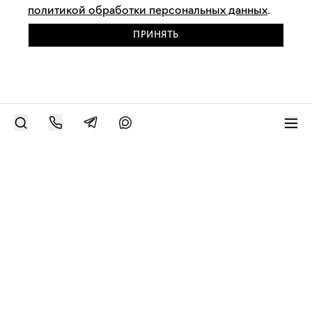
политикой обработки персональных данных
.
ПРИНЯТЬ
РАЗМЕСТИТЬ РАБОТУ
Современное искусство онлайн
support@bizar.art
ИНН: 9703021385
ОГРН: 1207700425602
КПП: 770301001
О нас