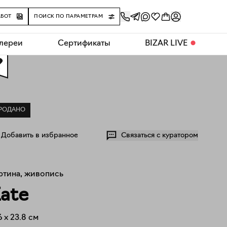
АБОТ
ПОИСК ПО ПАРАМЕТРАМ
алереи
Сертификаты
BIZAR LIVE
⬤
0
РОДАНО
Добавить в избранное
Связаться с куратором
ртина, живопись
ate
6
x
23.8
см