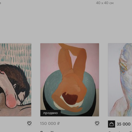
м
40 x 40 см
продано
150 000
₽
35 000