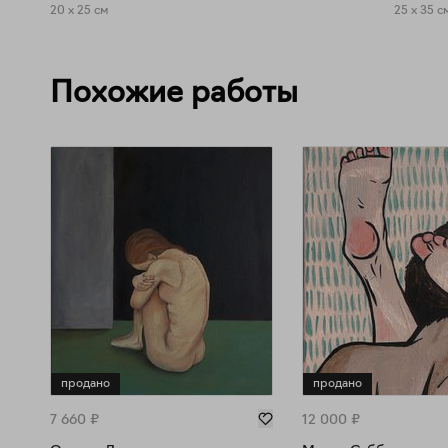
20 x 25 см
25 x 35 с
Похожие работы
продано
продано
7 660
₽
12 000
₽