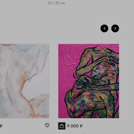
25 x 35 см
₽
9 000
₽