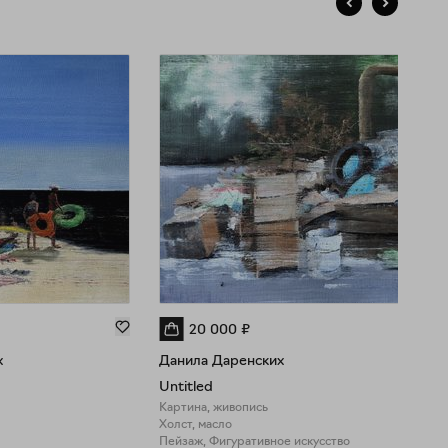
20 000
₽
х
Данила Даренских
Untitled
Картина, живопись
Холст, масло
Пейзаж, Фигуративное искусство