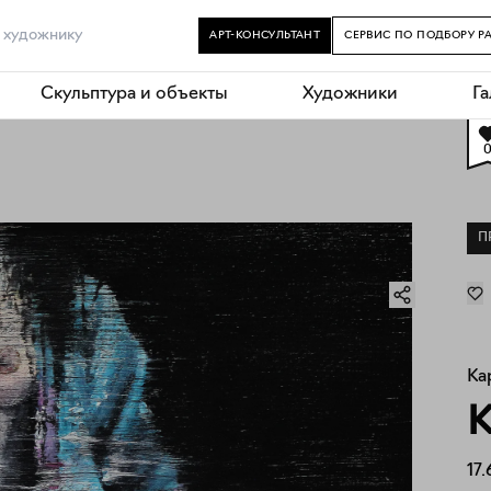
АРТ-КОНСУЛЬТАНТ
СЕРВИС ПО ПОДБОРУ Р
Скульптура и объекты
Художники
Г
П
Ка
K
17.