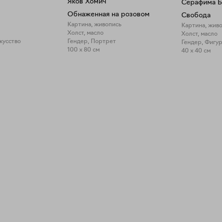
Яков Хомич
Серафима Б
Обнаженная на розовом
Свобода
Картина, живопись
Картина, жив
Холст, масло
Холст, масло
кусство
Гендер, Портрет
Гендер, Фигур
100 x 80 см
40 x 40 см