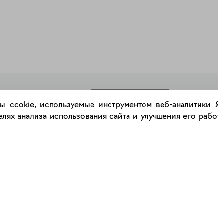
РАЗМЕСТИТЬ РАБОТУ
ы cookie, используемые инструментом веб-аналитики
лях анализа использования сайта и улучшения его работ
Каталог
Сервис
Работы
Консультация с куратором
Художники
Правила сервиса
Галереи
Правила акции "Промокод"
Оплата и доставка
Правила подарочного сертификат