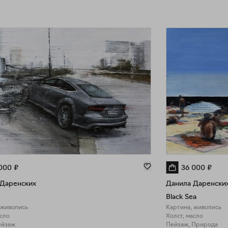
000
₽
36 000
₽
 Даренских
Данила Даренски
Black Sea
 живопись
Картина, живопись
асло
Холст, масло
ейзаж
Пейзаж, Природа