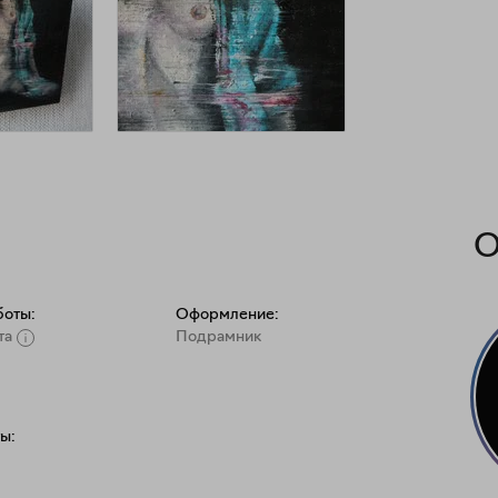
О
боты:
Оформление:
та
Подрамник
ы: