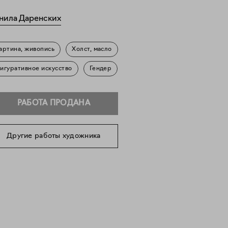
нила Даренских
артина, живопись
Холст, масло
игуративное искусство
Гендер
РАБОТА ПРОДАНА
Другие работы художника