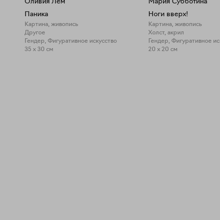
Оливия Лем
Мария Субботина
Паника
Ноги вверх!
Картина, живопись
Картина, живопись
Другое
Холст, акрил
Гендер, Фигуративное искусство
Гендер, Фигуративное ис
35 x 30 см
20 x 20 см