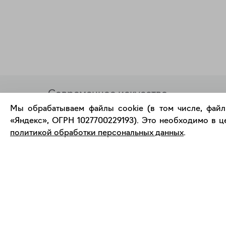
Современное искусство
онлайн
Мы обрабатываем файлы cookie (в том числе, файл
«Яндекс», ОГРН 1027700229193). Это необходимо в це
политикой обработки персональных данных
.
support@bizar.art
О нас
ИНН: 9703021385
О BIZAR
ОГРН: 1207700425602
Подключиться к BIZAR
КПП: 770301001
Журнал