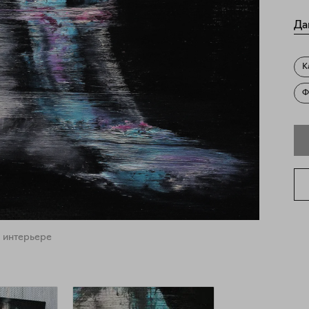
Да
К
Ф
 интерьере