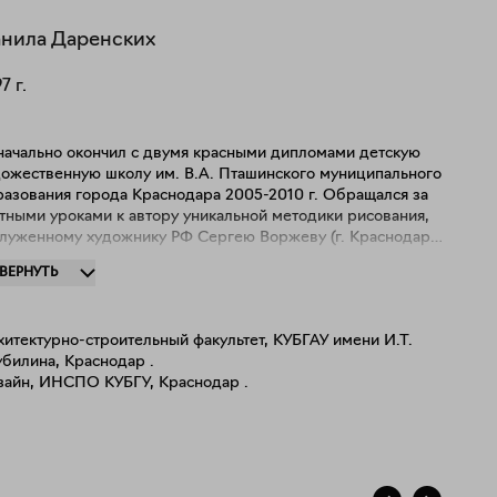
нила
Даренских
97
г.
начально окончил с двумя красными дипломами детскую
дожественную школу им. В.А. Пташинского муниципального
разования города Краснодара 2005-2010 г. Обращался за
тными уроками к автору уникальной методики рисования,
служенному художнику РФ Сергею Воржеву (г. Краснодар).
 личность я искал и окунался в светлые и тёмные стороны
ЗВЕРНУТЬ
го мира за ответом на свой вопрос: "Что я хочу показать в
тах?". Картины, вызывающие сложные чувства,
овно балансируют между тяжестью и красотой. Их
итектурно-строительный факультет, КУБГАУ имени И.Т.
азанный эффект придает произведению неповторимую
билина, Краснодар .
кальность, передавая одновременно и грусть, и
зайн, ИНСПО КУБГУ, Краснодар .
охновение — напоминая о том, что в каждом мгновении
ыта особая глубина и прекрасность.