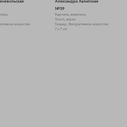
еневольская
Александра Халипская
№39
опись
Картина, живопись
Холст, акрил
ативное искусство
Гендер, Фигуративное искусство
7 x 7 см