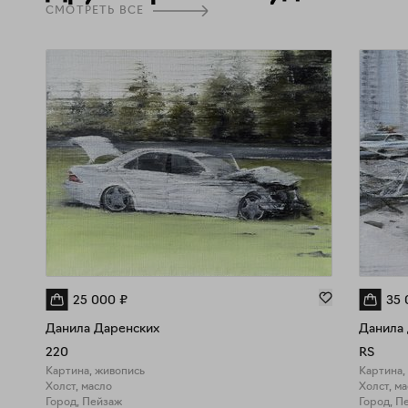
СМОТРЕТЬ ВСЕ
25 000
₽
35 
Данила Даренских
Данила
220
RS
Картина, живопись
Картина,
Холст, масло
Холст, м
Город, Пейзаж
Город, П