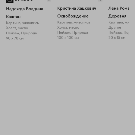
Кристина Хацкевич
Лена Романо
Надежда Болдина
Освобождение
Деревня
Каштан
Картина, живопись
Картина, живо
Картина, живопись
Холст, масло
Другое
Холст, масло
Пейзаж, Природа
Пейзаж, Портр
Пейзаж, Природа
100 x 100 см
20 x 15 см
90 x 70 см