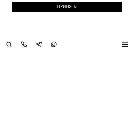
ПРИНЯТЬ
РАЗМЕСТИТЬ РАБОТУ
Современное искусство онлайн
support@bizar.art
ИНН: 9703021385
ОГРН: 1207700425602
КПП: 770301001
О нас
О BIZAR