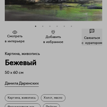
Смотреть
Добавить
Связаться
в интерьере
в избранное
c куратором
Картина, живопись
Бежевый
50
x
60
см
Данила Даренских
Картина, живопись
Холст, масло