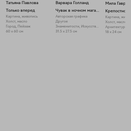
Татьяна Павлова
Варвара Голланд
Мила Гаврил
Только вперед
Чувак в ночном магазине (сцена из х/ф "Большой Лебовски")
Крепостной 
Картина, живопись
Авторская графика
Картина, живо
Холст, масло
Другое
Холст, масло
Город, Пейзаж
Знаменитости, Искусство про искусство
Архитектура, 
60 x 60 см
31.5 x 27.5 см
18 x 24 см