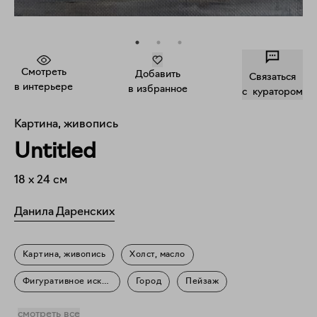
Смотреть
Добавить
Связаться
в интерьере
в избранное
c куратором
Картина, живопись
Untitled
18
x
24
см
Данила Даренских
Картина, живопись
Холст, масло
Фигуративное искусство
Город
Пейзаж
Повседневность
смотреть все