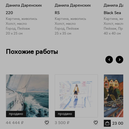
Данила Даренских
Данила Даренских
Данила Даре
220
RS
Black Sea
Картина, живопись
Картина, живопись
Картина, живо
Холст, масло
Холст, масло
Холст, масло
Город, Пейзаж
Город, Пейзаж
Пейзаж, Прир
20 x 25 см
25 x 35 см
40 x 40 см
Похожие работы
продано
продано
44 444
₽
3 500
₽
23 000