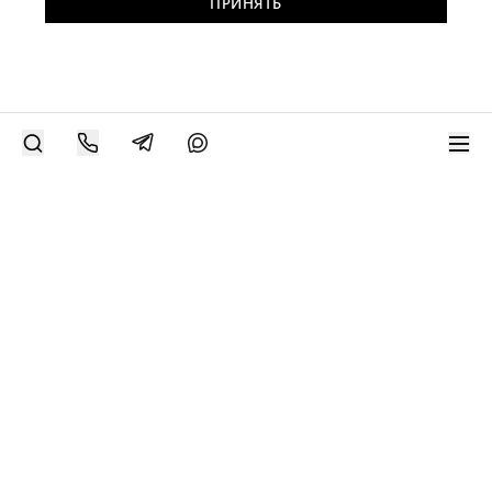
ПРИНЯТЬ
РАЗМЕСТИТЬ РАБОТУ
Современное искусство онлайн
support@bizar.art
ИНН: 9703021385
ОГРН: 1207700425602
КПП: 770301001
О нас
О BIZAR