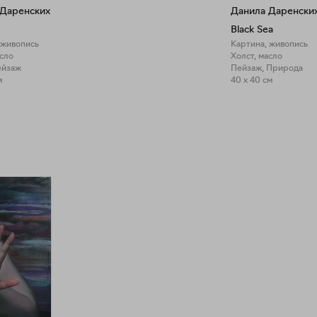
 Даренских
Данила Даренски
Black Sea
 живопись
Картина, живопись
асло
Холст, масло
ейзаж
Пейзаж, Природа
м
40 x 40 см