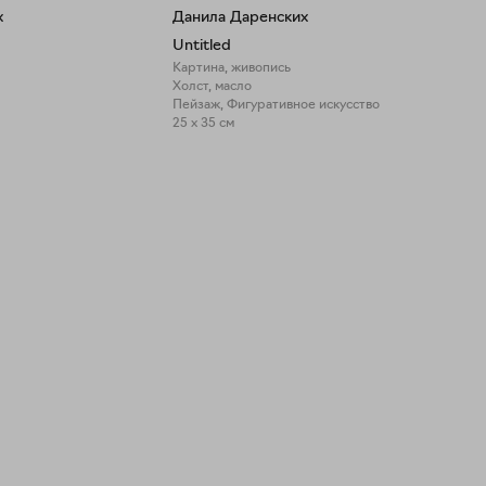
х
Данила Даренских
Untitled
Картина, живопись
Холст, масло
Пейзаж, Фигуративное искусство
25 x 35 см