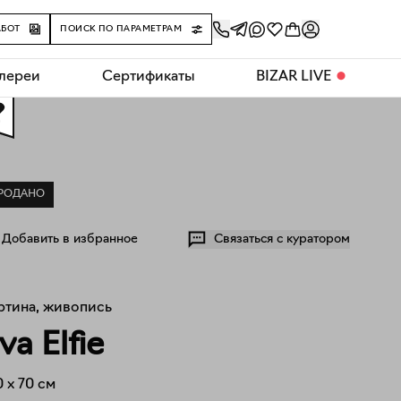
АБОТ
ПОИСК ПО ПАРАМЕТРАМ
алереи
Сертификаты
BIZAR LIVE
⬤
0
РОДАНО
Добавить в избранное
Связаться с куратором
ртина, живопись
va Elfie
0
x
70
см