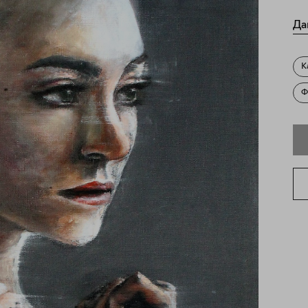
Да
К
Ф