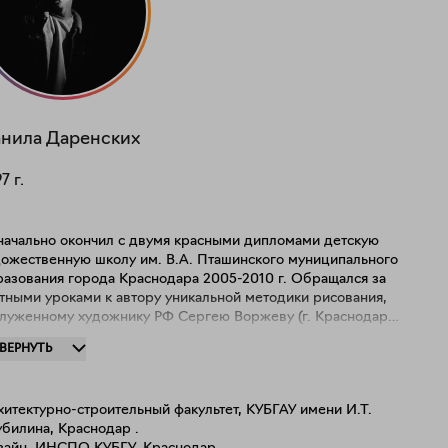
нила
Даренских
97
г.
начально окончил с двумя красными дипломами детскую
дожественную школу им. В.А. Пташинского муниципального
разования города Краснодара 2005-2010 г. Обращался за
тными уроками к автору уникальной методики рисования,
служенному художнику РФ Сергею Воржеву (г. Краснодар).
 личность я искал и окунался в светлые и тёмные стороны
ЗВЕРНУТЬ
го мира за ответом на свой вопрос: "Что я хочу показать в
тах?". Картины, вызывающие сложные чувства,
овно балансируют между тяжестью и красотой. Их
итектурно-строительный факультет, КУБГАУ имени И.Т.
азанный эффект придает произведению неповторимую
билина, Краснодар .
кальность, передавая одновременно и грусть, и