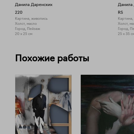
Данила Даренских
Данила
220
RS
Картина, живопись
Картина,
Холст, масло
Холст, м
Город, Пейзаж
Город, П
20 x 25 см
25 x 35 с
Похожие работы