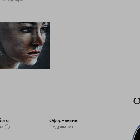
О
боты:
Оформление:
та
Подрамник