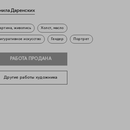
нила Даренских
артина, живопись
Холст, масло
игуративное искусство
Гендер
Портрет
РАБОТА ПРОДАНА
Другие работы художника