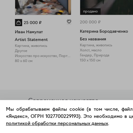
продано
200 000
₽
25 000
₽
Катерина Бородавченко
Иван Намулат
Без названия
Artist Statement
Картина, живопись
Картина, живопись
Холст, масло
Другое
Гендер, Природа
Искусство про искусство, Портрет
150 x 150 см
80 x 60 см
Современное искусство
онлайн
Мы обрабатываем файлы cookie (в том числе, файл
«Яндекс», ОГРН 1027700229193). Это необходимо в це
политикой обработки персональных данных
.