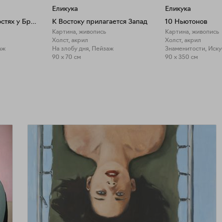
Еликука
Еликука
Сунь Укун и Чжу Бацзе в гостях у Брейгеля
К Востоку прилагается Запад
10 Ньютонов
Картина, живопись
Картина, живопись
Холст, акрил
Холст, акрил
аж
На злобу дня, Пейзаж
Знаменитости, Иску
90 x 70 см
90 x 350 см