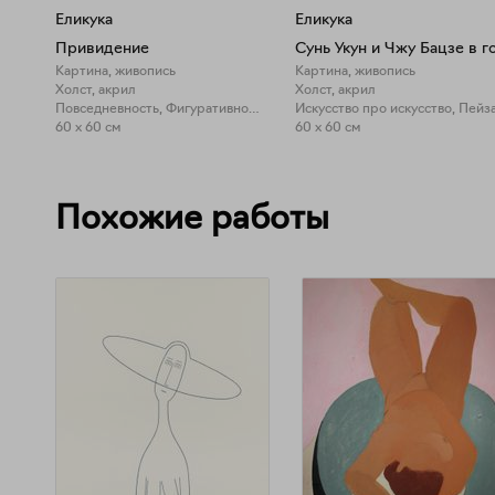
Еликука
Еликука
Привидение
Картина, живопись
Картина, живопись
Холст, акрил
Холст, акрил
Повседневность, Фигуративное искусство
Искусство про искусство, Пейз
60 x 60 см
60 x 60 см
Похожие работы