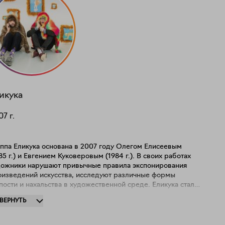
икука
07
г.
уппа Еликука основана в 2007 году Олегом Елисеевым
85 г.) и Евгением Куковеровым (1984 г.). В своих работах
дожники нарушают привычные правила экспонирования
оизведений искусства, исследуют различные формы
пости и нахальства в художественной среде. Еликука стали
вестны благодаря своим кинетическим и интерактивным
ЗВЕРНУТЬ
сталляциям: "Тренажеры миропорядка", "Пропаганда
тографирования", "Шершавый маршрут". Группа работала в
ллаборации с художниками: Георгием Литичевским,