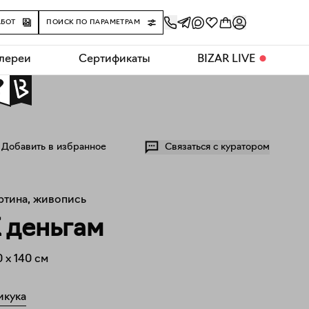
АБОТ
ПОИСК ПО ПАРАМЕТРАМ
алереи
Сертификаты
BIZAR LIVE
⬤
0
Добавить в избранное
Связаться с куратором
ртина, живопись
 деньгам
0
x
140
см
икука