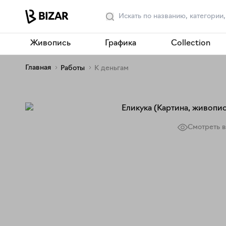
Живопись
Графика
Collection
Главная
Работы
К деньгам
Смотреть в