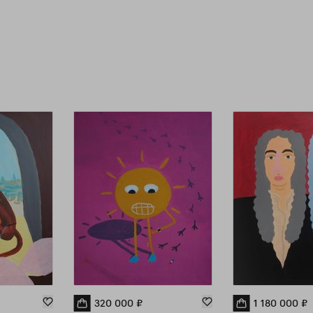
Ва
др
худ
год
Тре
320 000
₽
1 180 000
₽