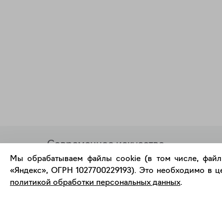
Современное искусство
онлайн
Мы обрабатываем файлы cookie (в том числе, файл
«Яндекс», ОГРН 1027700229193). Это необходимо в це
политикой обработки персональных данных
.
support@bizar.art
О нас
ИНН: 9703021385
О BIZAR