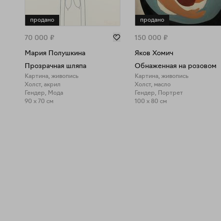
продано
продано
70 000
₽
150 000
₽
Мария Полушкина
Яков Хомич
Прозрачная шляпа
Обнаженная на розовом
Картина, живопись
Картина, живопись
Холст, акрил
Холст, масло
Гендер, Мода
Гендер, Портрет
90 x 70 см
100 x 80 см