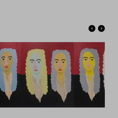
лерием Чтаком, группой Желатин (Австрия) и многими
угими. Вошли в "Топ 10 самых перспективных молодых
ожников" по версии The Art Newspaper, Russia в 2020
у. Работы находятся в коллекции Государственной
тьяковской галереи.