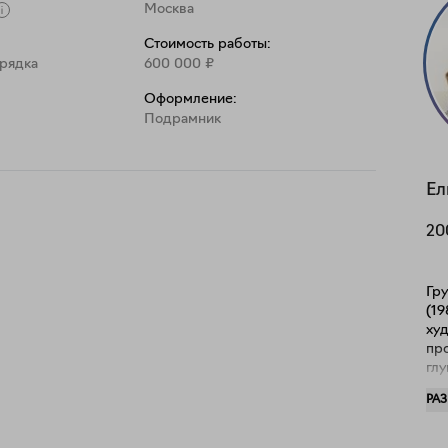
Москва
Стоимость работы:
рядка
600 000
₽
Оформление:
Подрамник
Ел
20
Гр
(19
ху
пр
глу
из
РА
ин
фо
ко