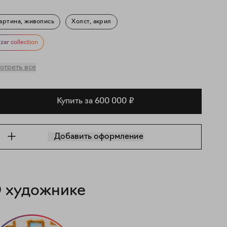
артина, живопись
Холст, акрил
игуративное искусство
Гендер
Портрет
izar collection
отреть все
Купить за 600 000 ₽
Добавить оформление
 художнике