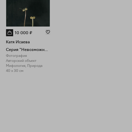
10 000
₽
Катя Исаева
Серия "Невозможный гербарий". Экспонат №1
Фотография
Авторский объект
Мифология, Природа
40 x 30 см