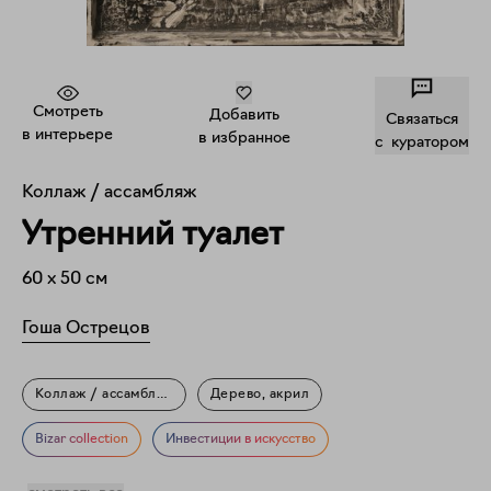
Смотреть
Добавить
Связаться
в интерьере
в избранное
c куратором
Коллаж / ассамбляж
Утренний туалет
60
x
50
см
Гоша Острецов
Коллаж / ассамбляж
Дерево, акрил
Фигуративное искусство
Мифология
Мода
Bizar collection
Инвестиции в искусство