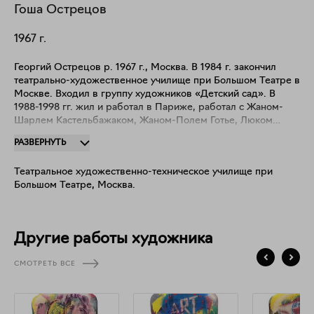
Гоша
Острецов
1967
г.
Георгий Острецов р. 1967 г., Москва. В 1984 г. закончил
театрально-художественное училище при Большом Театре в
Москве. Входил в группу художников «Детский сад». В
1988-1998 гг. жил и работал в Париже, работал с Жаном-
Шарлем Кастельбажаком, Жаном-Полем Готье, Люком
Бессоном. В 2009 г. представлял Россию на 53-й
РАЗВЕРНУТЬ
Венецианской биеннале современного искусства.
Произведения находятся в собраниях: Центра Помпиду
Театральное художественно-техническое училище при
(Париж), Государственной Третьяковской галереи (Москва);
Большом Театре, Москва.
Государственного Русского музея, Санкт-Петербург (Санкт-
Петербург); Московского музея современного искусства
РАХ (Москва); Музее Арктики и Антарктики (Санкт-
Петербург); Музее Сновидений им. З.Фрейда (Санкт-
Другие работы художника
Петербург); в частных коллекциях Чарльза Саатчи, Симона
де Пюри, Лоуренса Граффа и др.
СМОТРЕТЬ ВСЕ