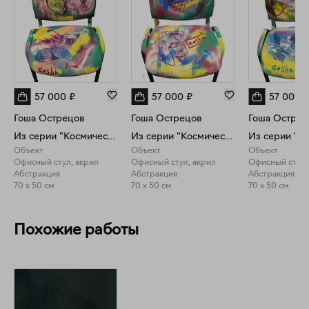
57 000
₽
57 000
₽
57 000
Гоша Острецов
Гоша Острецов
Гоша Острец
Из серии "Космический офис"
Из серии "Космический офис"
Объект
Объект
Объект
Офисный стул, акрил
Офисный стул, акрил
Офисный стул,
Абстракция
Абстракция
Абстракция
70 x 50 см
70 x 50 см
70 x 50 см
Похожие работы