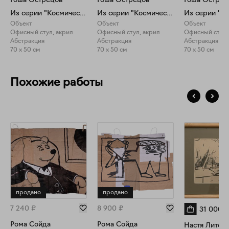
Гоша Острецов
Гоша Острецов
Гоша Острец
Из серии "Космический офис"
Из серии "Космический офис"
Объект
Объект
Объект
Офисный стул, акрил
Офисный стул, акрил
Офисный стул,
Абстракция
Абстракция
Абстракция
70 x 50 см
70 x 50 см
70 x 50 см
Похожие работы
продано
продано
7 240
₽
8 900
₽
31 000
₽
Рома Сойда
Рома Сойда
Настя Литец