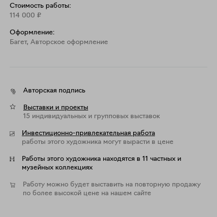
имитировать человеческую систему духовных 
Стоимость работы:
ценностей?

114 000
₽
Ответы на эти сложные вопросы Гоша Острецов 
Оформление:
ищет своим новым проектом «Подобие подобному 
Багет, Aвторское оформление
подобного», размывая границы условного, 
оставаясь, впрочем, верным своей ироничной 
манере. Лесные жители, как бы сошедшие с полотна 
Питера Брейгеля Старшего «Охотники на снегу», 
Авторская подпись
бережно и скорбно несут плат с нерукотворным 
«ликом» древесного среза. Две фигуры смиренно 
Выставки и проекты
15 индивидуальных и групповых выставок
при- клонили колена перед распятым древесным 
существом. Тончайшая графика и живопись Гоши 
Инвестиционно-привлекательная работа
Острецова аккомпанирует объемной религиозной 
работы этого художника могут вырасти в цене
композиции Страстного алтарного ряда.

Работы этого художника находятся в 11 частных и
Герои здесь деревья, и, как видно, они абсолютно 
музейных коллекциях
органично переживают человеческие эмоции и 
Работу можно будет выставить на повторную продажу
достаточно точно освоили новый образ.

по более высокой цене на нашем сайте
Евгения Гершкович