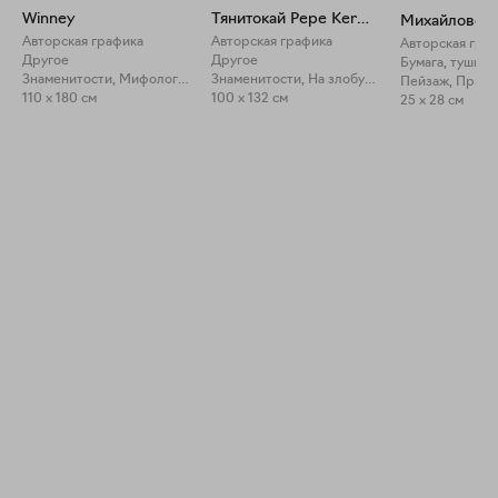
Winney
Тянитокай Pepe Kermit
Михайловски
Авторская графика
Авторская графика
Авторская гра
Другое
Другое
Бумага, тушь
Знаменитости, Мифология
Знаменитости, На злобу дня
Пейзаж, Прир
110 x 180 см
100 x 132 см
25 x 28 см