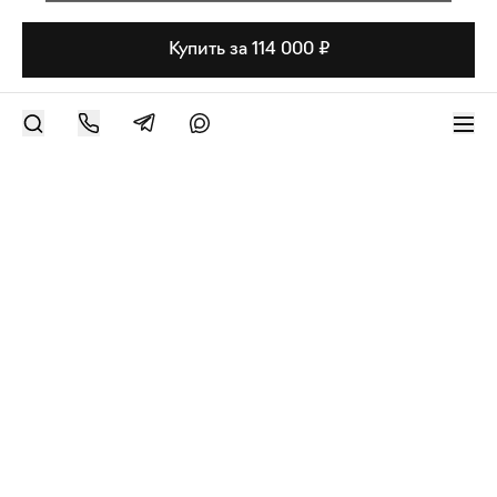
Купить за 114 000 ₽
РАЗМЕСТИТЬ РАБОТУ
Современное искусство онлайн
support@bizar.art
ИНН: 9703021385
ОГРН: 1207700425602
КПП: 770301001
О нас
О BIZAR
Подключиться к BIZAR