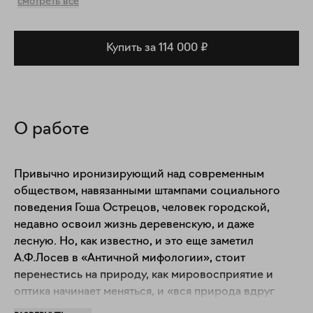
смотреть все
Купить за 114 000 ₽
О работе
Привычно иронизирующий над современным 
обществом, навязанными штампами социального 
поведения Гоша Острецов, человек городской, 
недавно освоил жизнь деревенскую, и даже 
лесную. Но, как известно, и это еще заметил 
А.Ф.Лосев в «Античной мифологии», стоит 
перенестись на природу, как мировосприятие и 
оптика начинает меняться, и «вся природа вдруг 
становится мифической и магической, вдруг 