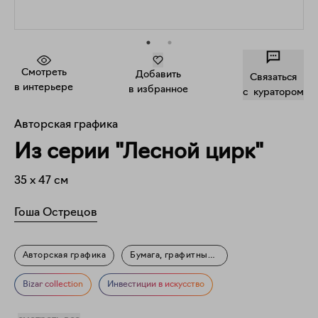
Смотреть
Добавить
Связаться
в интерьере
в избранное
c куратором
Авторская графика
Из серии "Лесной цирк"
35
x
47
см
Гоша Острецов
Авторская графика
Бумага, графитный карандаш
Дерево, смешанная техника
Фигуративное искусство
Bizar collection
Инвестиции в искусство
Мифология
Природа
Знаменитости