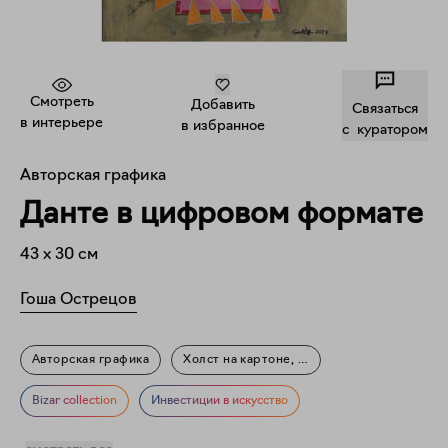
Смотреть
Добавить
Связаться
в интерьере
в избранное
c куратором
Авторская графика
Данте в цифровом формате
43
x
30
см
Гоша Острецов
Авторская графика
Холст на картоне, акрил
Фигуративное искусство
Мифология
Портрет
Bizar collection
Инвестиции в искусство
Знаменитости