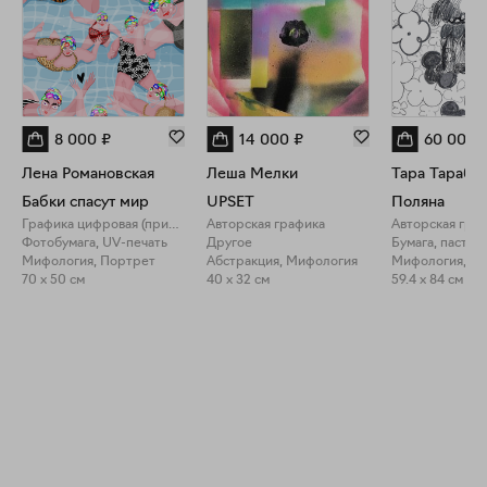
8 000
₽
14 000
₽
60 000
Лена Романовская
Леша Мелки
Тара Тарабц
Бабки спасут мир
UPSET
Поляна
Графика цифровая (принты)
Авторская графика
Авторская гра
Фотобумага, UV-печать
Другое
Бумага, пастел
Мифология, Портрет
Абстракция, Мифология
70 x 50 см
40 x 32 см
59.4 x 84 см