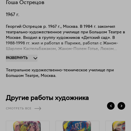
Гоша
Острецов
1967
г.
Георгий Острецов р. 1967 г., Москва. В 1984 г. закончил
театрально-художественное училище при Большом Театре в
Москве. Входил в группу художников «Детский сад». В
1988-1998 гг. жил и работал в Париже, работал с Жаном-
Шарлем Кастельбажаком, Жаном-Полем Готье, Люком
Бессоном. В 2009 г. представлял Россию на 53-й
РАЗВЕРНУТЬ
Венецианской биеннале современного искусства.
Произведения находятся в собраниях: Центра Помпиду
Театральное художественно-техническое училище при
(Париж), Государственной Третьяковской галереи (Москва);
Большом Театре, Москва.
Государственного Русского музея, Санкт-Петербург (Санкт-
Петербург); Московского музея современного искусства
РАХ (Москва); Музее Арктики и Антарктики (Санкт-
Петербург); Музее Сновидений им. З.Фрейда (Санкт-
Другие работы художника
Петербург); в частных коллекциях Чарльза Саатчи, Симона
де Пюри, Лоуренса Граффа и др.
СМОТРЕТЬ ВСЕ