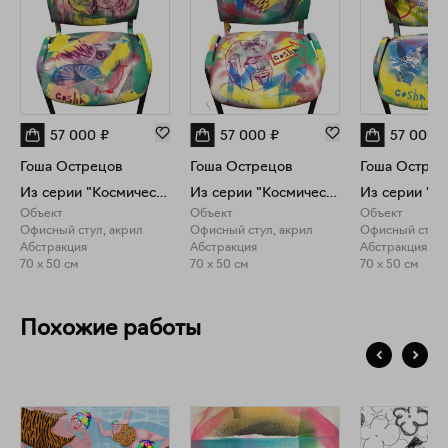
57 000
₽
57 000
₽
57 000
Гоша Острецов
Гоша Острецов
Гоша Острец
Из серии "Космический офис"
Из серии "Космический офис"
Объект
Объект
Объект
Офисный стул, акрил
Офисный стул, акрил
Офисный стул,
Абстракция
Абстракция
Абстракция
70 x 50 см
70 x 50 см
70 x 50 см
Похожие работы