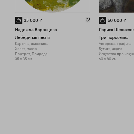
35 000
₽
60 000
₽
Надежда Воронцова
Лариса Шелиховс
Лебединая песня
Три поросенка
Картина, живопись
Авторская графика
Холст, масло
Бумага, акрил
Портрет, Природа
Искусство про иску
35 x 35 см
60 x 80 см