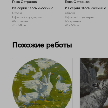
Гоша Острецов
Гоша Острецов
Из серии "Космический офис"
Из серии "Космическ
Объект
Объект
Офисный стул, акрил
Офисный стул, акрил
Абстракция
Абстракция
70 x 50 см
70 x 50 см
Похожие работы