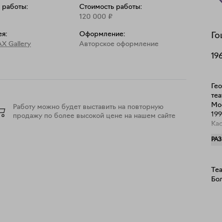
 работы:
Стоимость работы:
м
120 000
₽
ея:
Оформление:
Го
X Gallery
Aвторское оформление
19
Гео
те
Мос
Работу можно будет выставить на повторную
19
продажу по более высокой цене на нашем сайте
Ка
200
РА
со
со
Тре
Те
му
Бо
муз
и 
З.Ф
Са