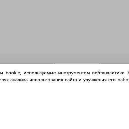
РАЗМЕСТИТЬ РАБОТУ
ы cookie, используемые инструментом веб-аналитики
лях анализа использования сайта и улучшения его работ
Каталог
Сервис
Работы
Консультация с куратором
Художники
Правила сервиса
Галереи
Правила акции "Промокод"