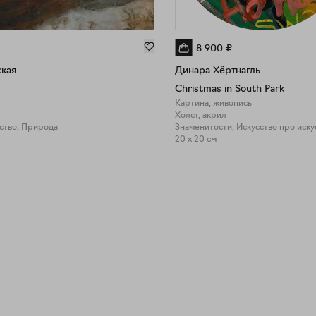
8 900
₽
кая
Динара Хёртнагль
Christmas in South Park
Картина, живопись
Холст, акрил
сство, Природа
Знаменитости, Искусство про иску
20 x 20 см