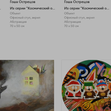
Гоша Острецов
Гоша Острецов
ий офис"
Из серии "Космический офис"
Из серии "Космический офис"
Объект
Объект
Офисный стул, акрил
Офисный стул, акрил
Абстракция
Абстракция
70 x 50 см
70 x 50 см