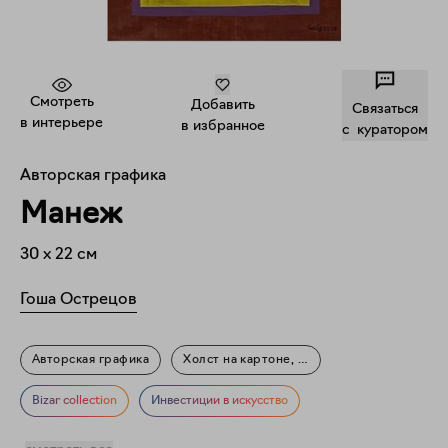
Смотреть
Добавить
Связаться
в интерьере
в избранное
c куратором
Авторская графика
Манеж
30
x
22
см
Гоша Острецов
Авторская графика
Холст на картоне, акрил
Фигуративное искусство
Архитектура
Мифология
Bizar collection
Инвестиции в искусство
Город
Пейзаж
Повседневность