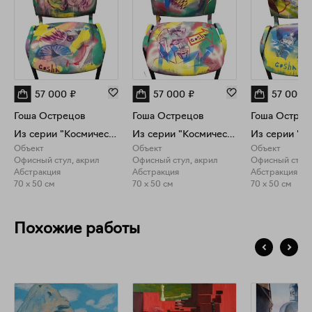
57 000
₽
57 000
₽
57 000
Гоша Острецов
Гоша Острецов
Гоша Острец
Из серии "Космический офис"
Из серии "Космический офис"
Объект
Объект
Объект
Офисный стул, акрил
Офисный стул, акрил
Офисный стул,
Абстракция
Абстракция
Абстракция
70 x 50 см
70 x 50 см
70 x 50 см
Похожие работы