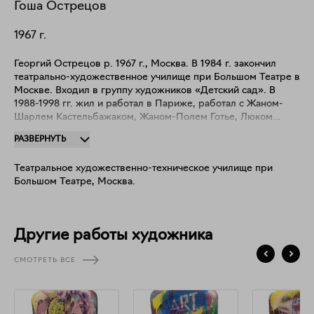
Гоша
Острецов
1967
г.
Георгий Острецов р. 1967 г., Москва. В 1984 г. закончил
театрально-художественное училище при Большом Театре в
Москве. Входил в группу художников «Детский сад». В
1988-1998 гг. жил и работал в Париже, работал с Жаном-
Шарлем Кастельбажаком, Жаном-Полем Готье, Люком
Бессоном. В 2009 г. представлял Россию на 53-й
РАЗВЕРНУТЬ
Венецианской биеннале современного искусства.
Произведения находятся в собраниях: Центра Помпиду
Театральное художественно-техническое училище при
(Париж), Государственной Третьяковской галереи (Москва);
Большом Театре, Москва.
Государственного Русского музея, Санкт-Петербург (Санкт-
Петербург); Московского музея современного искусства
РАХ (Москва); Музее Арктики и Антарктики (Санкт-
Петербург); Музее Сновидений им. З.Фрейда (Санкт-
Другие работы художника
Петербург); в частных коллекциях Чарльза Саатчи, Симона
де Пюри, Лоуренса Граффа и др.
СМОТРЕТЬ ВСЕ