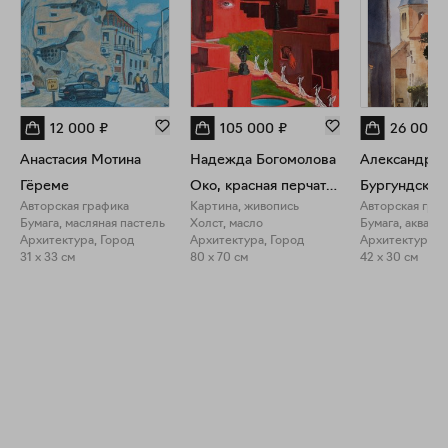
12 000
₽
105 000
₽
26 000
Анастасия Мотина
Надежда Богомолова
Гёреме
Око, красная перчатка и свита Белого короля
Авторская графика
Картина, живопись
Авторская гра
Бумага, масляная пастель
Холст, масло
Бумага, акваре
Архитектура, Город
Архитектура, Город
Архитектура, 
31 x 33 см
80 x 70 см
42 x 30 см