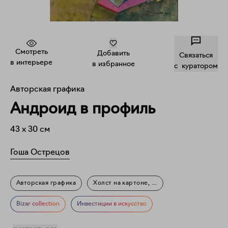
Смотреть
Добавить
Связаться
в интерьере
в избранное
c куратором
Авторская графика
Андроид в профиль
43
x
30
см
Гоша Острецов
Авторская графика
Холст на картоне, акрил
Фигуративное искусство
Мифология
Портрет
Bizar collection
Инвестиции в искусство