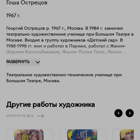
Гоша
Острецов
1967
г.
Георгий Острецов р. 1967 г., Москва. В 1984 г. закончил
театрально-художественное училище при Большом Театре в
Москве. Входил в группу художников «Детский сад». В
1988-1998 гг. жил и работал в Париже, работал с Жаном-
Шарлем Кастельбажаком, Жаном-Полем Готье, Люком
Бессоном. В 2009 г. представлял Россию на 53-й
РАЗВЕРНУТЬ
Венецианской биеннале современного искусства.
Произведения находятся в собраниях: Центра Помпиду
Театральное художественно-техническое училище при
(Париж), Государственной Третьяковской галереи (Москва);
Большом Театре, Москва.
Государственного Русского музея, Санкт-Петербург (Санкт-
Петербург); Московского музея современного искусства
РАХ (Москва); Музее Арктики и Антарктики (Санкт-
Петербург); Музее Сновидений им. З.Фрейда (Санкт-
Другие работы художника
Петербург); в частных коллекциях Чарльза Саатчи, Симона
де Пюри, Лоуренса Граффа и др.
СМОТРЕТЬ ВСЕ