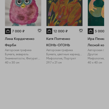
7 000
₽
12 000
₽
5 000
₽
Лина Кордюченко
Катя Попченко
Ира Пенкина
Ферби
КОНЬ-ОГОНЬ
Лесной коро
Авторская графика
Авторская графика
Авторская гра
Бумага, акварель
Бумага, цветные карандаши
Другое
Знаменитости, Фигуративное искусство
Мифология, Портрет
Мифология, П
40 x 30 см
29.7 x 21 см
40 x 40 см