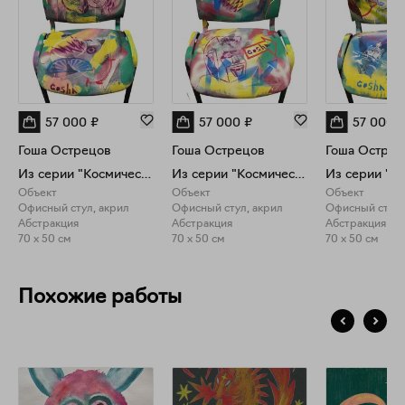
57 000
₽
57 000
₽
57 000
Гоша Острецов
Гоша Острецов
Гоша Острец
Из серии "Космический офис"
Из серии "Космический офис"
Объект
Объект
Объект
Офисный стул, акрил
Офисный стул, акрил
Офисный стул,
Абстракция
Абстракция
Абстракция
70 x 50 см
70 x 50 см
70 x 50 см
Похожие работы