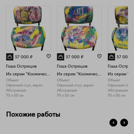
57 000
₽
57 000
₽
57 000
Гоша Острецов
Гоша Острецов
Гоша Острец
Из серии "Космический офис"
Из серии "Космический офис"
Объект
Объект
Объект
Офисный стул, акрил
Офисный стул, акрил
Офисный стул,
Абстракция
Абстракция
Абстракция
70 x 50 см
70 x 50 см
70 x 50 см
Похожие работы