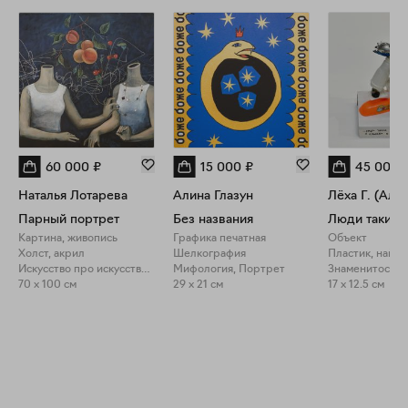
60 000
₽
15 000
₽
45 000
Наталья Лотарева
Алина Глазун
Парный портрет
Без названия
Картина, живопись
Графика печатная
Объект
Холст, акрил
Шелкография
Искусство про искусство, Мифология
Мифология, Портрет
70 x 100 см
29 x 21 см
17 x 12.5 см