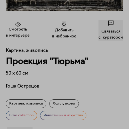
Смотреть
Добавить
Связаться
в интерьере
в избранное
c куратором
Картина, живопись
Проекция "Тюрьма"
50
x
60
см
Гоша Острецов
Картина, живопись
Холст, акрил
Дерево, смешанная техника
Фигуративное искусство
Bizar collection
Инвестиции в искусство
Мифология
Знаменитости
Искусство про искусство