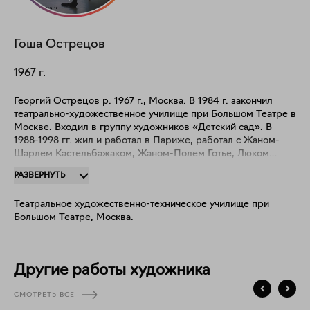
Гоша
Острецов
1967
г.
Георгий Острецов р. 1967 г., Москва. В 1984 г. закончил
театрально-художественное училище при Большом Театре в
Москве. Входил в группу художников «Детский сад». В
1988-1998 гг. жил и работал в Париже, работал с Жаном-
Шарлем Кастельбажаком, Жаном-Полем Готье, Люком
Бессоном. В 2009 г. представлял Россию на 53-й
РАЗВЕРНУТЬ
Венецианской биеннале современного искусства.
Произведения находятся в собраниях: Центра Помпиду
Театральное художественно-техническое училище при
(Париж), Государственной Третьяковской галереи (Москва);
Большом Театре, Москва.
Государственного Русского музея, Санкт-Петербург (Санкт-
Петербург); Московского музея современного искусства
РАХ (Москва); Музее Арктики и Антарктики (Санкт-
Петербург); Музее Сновидений им. З.Фрейда (Санкт-
Другие работы художника
Петербург); в частных коллекциях Чарльза Саатчи, Симона
де Пюри, Лоуренса Граффа и др.
СМОТРЕТЬ ВСЕ