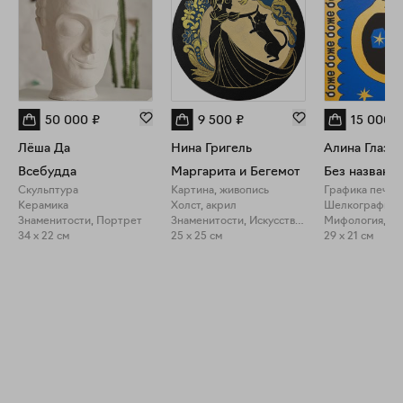
50 000
₽
9 500
₽
15 000
₽
Лёша Да
Нина Григель
Алина Глазун
Всебудда
Маргарита и Бегемот
Без названия
Скульптура
Картина, живопись
Графика печат
Керамика
Холст, акрил
Шелкография
Знаменитости, Портрет
Знаменитости, Искусство про искусство
Мифология, П
34 x 22 см
25 x 25 см
29 x 21 см