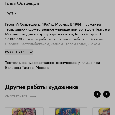
Гоша
Острецов
1967
г.
Георгий Острецов р. 1967 г., Москва. В 1984 г. закончил
театрально-художественное училище при Большом Театре в
Москве. Входил в группу художников «Детский сад». В
1988-1998 гг. жил и работал в Париже, работал с Жаном-
Шарлем Кастельбажаком, Жаном-Полем Готье, Люком
Бессоном. В 2009 г. представлял Россию на 53-й
РАЗВЕРНУТЬ
Венецианской биеннале современного искусства.
Произведения находятся в собраниях: Центра Помпиду
Театральное художественно-техническое училище при
(Париж), Государственной Третьяковской галереи (Москва);
Большом Театре, Москва.
Государственного Русского музея, Санкт-Петербург (Санкт-
Петербург); Московского музея современного искусства
РАХ (Москва); Музее Арктики и Антарктики (Санкт-
Петербург); Музее Сновидений им. З.Фрейда (Санкт-
Другие работы художника
Петербург); в частных коллекциях Чарльза Саатчи, Симона
де Пюри, Лоуренса Граффа и др.
СМОТРЕТЬ ВСЕ