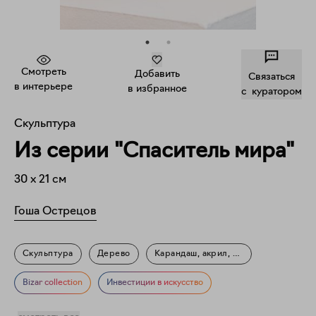
Смотреть
Добавить
Связаться
в интерьере
в избранное
c куратором
Скульптура
Из серии "Спаситель мира"
30
x
21
см
Гоша Острецов
Скульптура
Дерево
Карандаш, акрил, акварель
Фигуративное искусство
Мифология
Портрет
Bizar collection
Инвестиции в искусство
Знаменитости