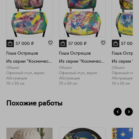
57 000
₽
57 000
₽
57 000
Гоша Острецов
Гоша Острецов
Гоша Острец
Из серии "Космический офис"
Из серии "Космический офис"
Объект
Объект
Объект
Офисный стул, акрил
Офисный стул, акрил
Офисный стул,
Абстракция
Абстракция
Абстракция
70 x 50 см
70 x 50 см
70 x 50 см
Похожие работы