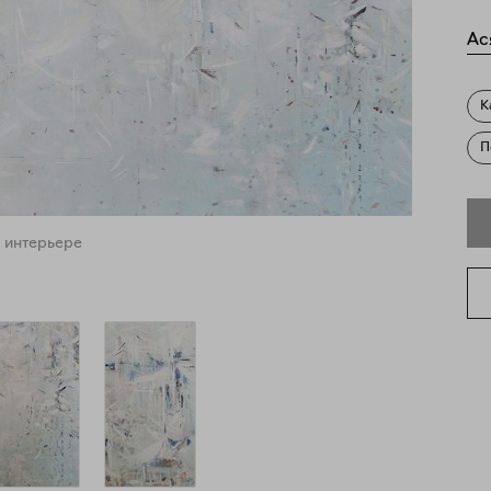
Ас
К
П
 интерьере