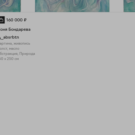
160 000
₽
оня Бондарева
\_absrbtn
артина, живопись
олст, масло
бстракция, Природа
50 x 250 см