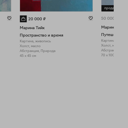
продано
50 000
₽
20 000
₽
Марина Тийк
Марина Тийк
Путешествие 
Пространство и время
Картина, живоп
Картина, живопись
Холст, масло
Холст, масло
Абстракция, Пе
Абстракция, Природа
70 x 100 см
45 x 45 см