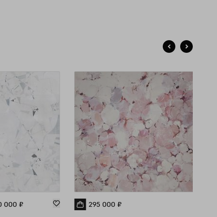
еживаний. Другая часть работ ближе к абстрактному
рессионизму. Картины - состояния, основанные на
иродных мотивах, вовлекающие в процесс созерцания. На
рвый взгляд они более спонтанные, имитирующие
варельную технику, но ощущение импровизации
манчиво. При их создании я использую многослойную
удоемкую технику живописи, перекликающуюся с
ософией японских мастеров: перед тем, как нанести даже
ку, вдумчиво осмыслить действие. И в графических
ботах применяю основы японского минимализма: гармонии
ростоты. Глобальные вещи стилизую и упрощаю до знака.
частую человек изображен у меня в виде маленькой
уры, силуэта, а вся идея сжата до лаконичной линии –
ь с точки зрения Вселенной мы, действительно, всего
ь точка и тонкая линия.
0 000
₽
295 000
₽