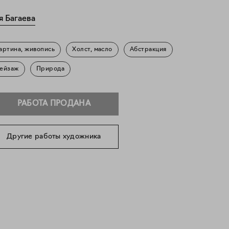
я Багаева
артина, живопись
Холст, масло
Абстракция
ейзаж
Природа
РАБОТА ПРОДАНА
Другие работы художника