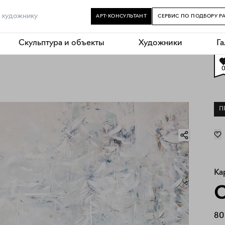
АРТ-КОНСУЛЬТАНТ
СЕРВИС ПО ПОДБОРУ Р
Скульптура и объекты
Художники
Г
П
Ка
С
80