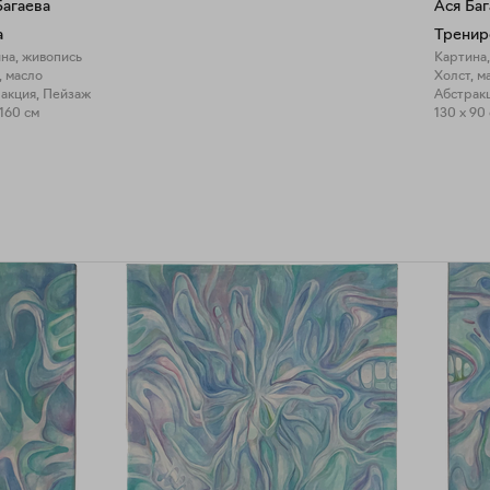
Багаева
Ася Баг
а
Тренир
на, живопись
Картина
, масло
Холст, м
акция, Пейзаж
Абстрак
 160 см
130 x 90