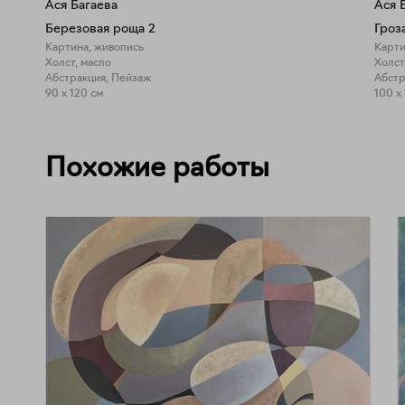
Ася Багаева
Ася 
Березовая роща 2
Гроз
Картина, живопись
Карти
Холст, масло
Холст
Абстракция, Пейзаж
Абстр
90 x 120 см
100 x
Похожие работы