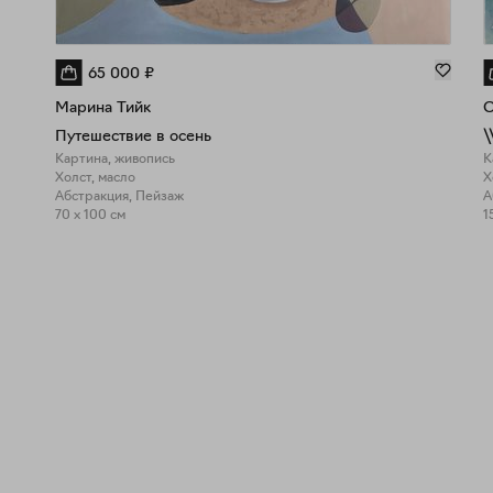
65 000
₽
Марина Тийк
С
Путешествие в осень
\
Картина, живопись
К
Холст, масло
Х
Абстракция, Пейзаж
А
70 x 100 см
1