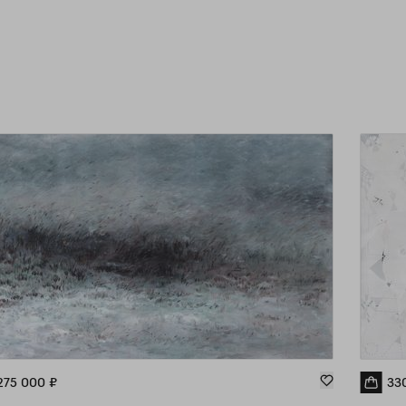
пер
имп
пр
пе
ак
об
тр
фил
точ
ра
и п
За
фиг
вед
лиш
275 000
₽
33