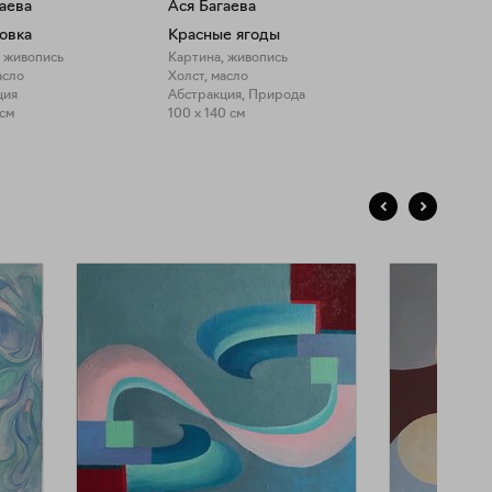
аева
Ася Багаева
овка
Красные ягоды
, живопись
Картина, живопись
асло
Холст, масло
ция
Абстракция, Природа
 см
100 x 140 см