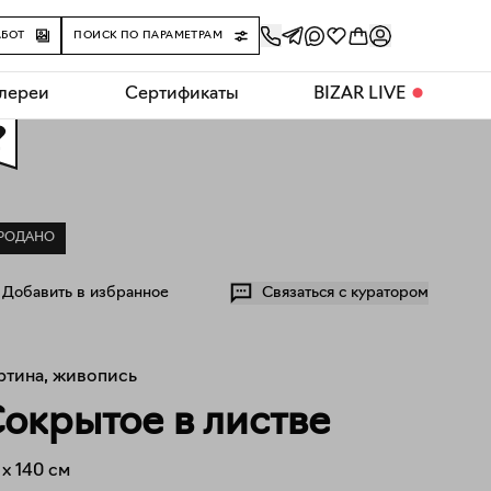
АБОТ
ПОИСК ПО ПАРАМЕТРАМ
алереи
Сертификаты
BIZAR LIVE
⬤
0
РОДАНО
Добавить в избранное
Связаться с куратором
ртина, живопись
окрытое в листве
x
140
см