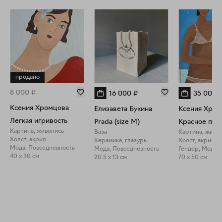
продано
8 000
₽
16 000
₽
35 000
Ксения Хромцова
Елизавета Букина
Ксения Хром
Легкая игривость
Prada (size M)
Красное пла
Картина, живопись
Ваза
Картина, живо
Холст, акрил
Керамика, глазурь
Холст, акрил
Мода, Повседневность
Мода, Повседневность
Гендер, Мода
40 x 30 см
20.5 x 13 см
70 x 50 см