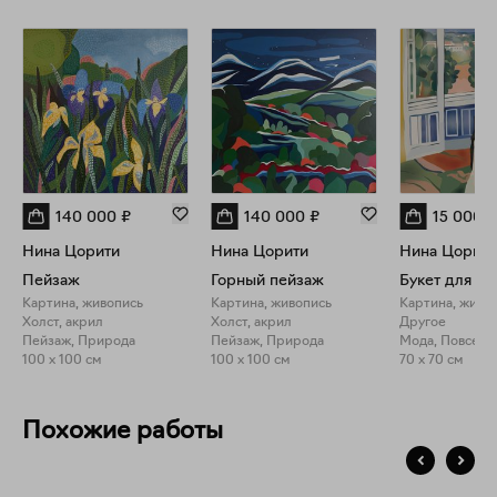
140 000
₽
140 000
₽
15 000
₽
Нина Цорити
Нина Цорити
Нина Цорити
Пейзаж
Горный пейзаж
Букет для л
Картина, живопись
Картина, живопись
Картина, живо
Холст, акрил
Холст, акрил
Другое
Пейзаж, Природа
Пейзаж, Природа
Мода, Повседн
100 x 100 см
100 x 100 см
70 x 70 см
Похожие работы