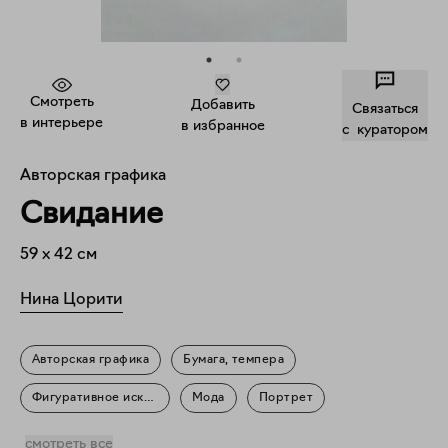
Смотреть
Добавить
Связаться
в интерьере
в избранное
c куратором
Авторская графика
Свидание
59
x
42
см
Нина Цорити
Авторская графика
Бумага, темпера
Фигуративное искусство
Мода
Портрет
Повседневность
смотреть все