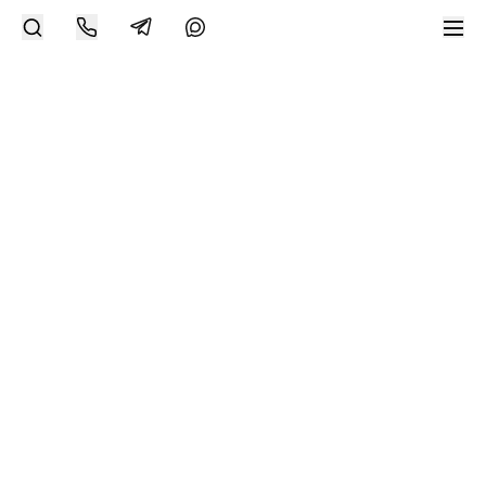
Современное искусство онлайн
support@bizar.art
ИНН: 9703021385
ОГРН: 1207700425602
КПП: 770301001
О нас
О BIZAR
Подключиться к BIZAR
Журнал