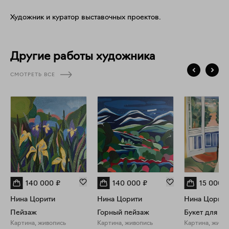
Художник и куратор выставочных проектов.
Другие работы художника
СМОТРЕТЬ ВСЕ
140 000
₽
140 000
₽
15 000
₽
Нина Цорити
Нина Цорити
Нина Цорити
Пейзаж
Горный пейзаж
Букет для л
Картина, живопись
Картина, живопись
Картина, живо