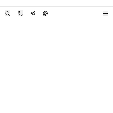
РАЗМЕСТИТЬ РАБОТУ
Современное искусство онлайн
support@bizar.art
ИНН: 9703021385
ОГРН: 1207700425602
КПП: 770301001
О нас
О BIZAR
Подключиться к BIZAR
Журнал