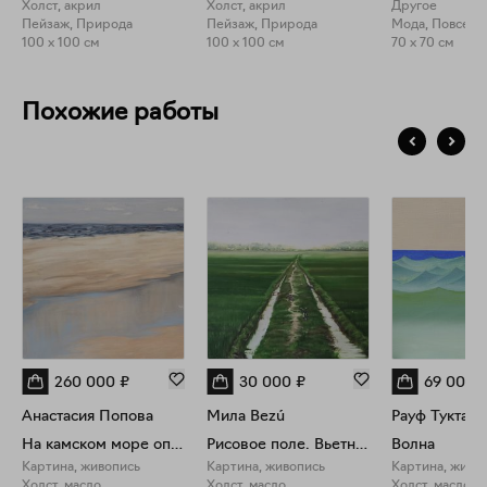
Холст, акрил
Холст, акрил
Другое
Пейзаж, Природа
Пейзаж, Природа
Мода, Повседн
100 x 100 см
100 x 100 см
70 x 70 см
Похожие работы
260 000
₽
30 000
₽
69 000
Анастасия Попова
Мила Bezú
Рауф Туктар
На камском море опять хорошо
Рисовое поле. Вьетнам
Волна
Картина, живопись
Картина, живопись
Картина, живо
Холст, масло
Холст, масло
Холст, масло