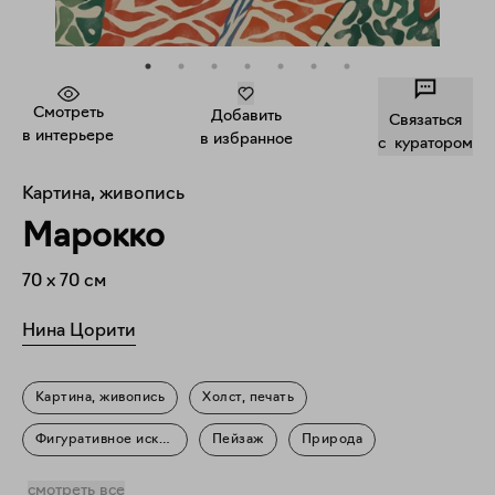
Смотреть
Добавить
Связаться
в интерьере
в избранное
c куратором
Картина, живопись
Марокко
70
x
70
см
Нина Цорити
Картина, живопись
Холст, печать
Фигуративное искусство
Пейзаж
Природа
Повседневность
смотреть все