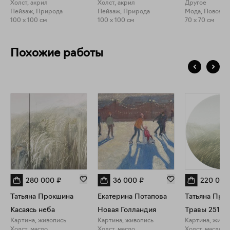
Холст, акрил
Холст, акрил
Другое
Пейзаж, Природа
Пейзаж, Природа
Мода, Повседн
100 x 100 см
100 x 100 см
70 x 70 см
Похожие работы
280 000
₽
36 000
₽
220 000
Татьяна Прокшина
Екатерина Потапова
Татьяна Про
Касаясь неба
Новая Голландия
Травы 25101
Картина, живопись
Картина, живопись
Картина, живо
Холст, масло
Холст, масло
Холст, масло