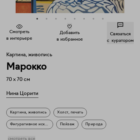
Смотреть
Добавить
Связаться
в интерьере
в избранное
c куратором
Картина, живопись
Марокко
70
x
70
см
Нина Цорити
Картина, живопись
Холст, печать
Фигуративное искусство
Пейзаж
Природа
Повседневность
смотреть все