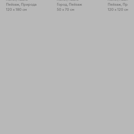
Пейзаж, Природа
Город, Пейзаж
Пейзаж, Прир
120 x 180 см
50 x 70 см
120 x 120 см