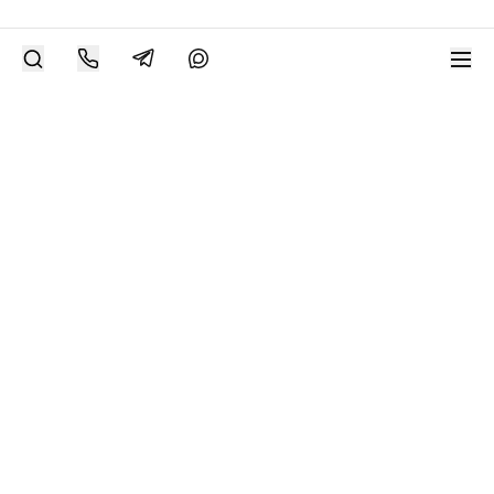
РАЗМЕСТИТЬ РАБОТУ
Современное искусство онлайн
support@bizar.art
ИНН: 9703021385
ОГРН: 1207700425602
КПП: 770301001
О нас
О BIZAR
Подключиться к BIZAR
Журнал