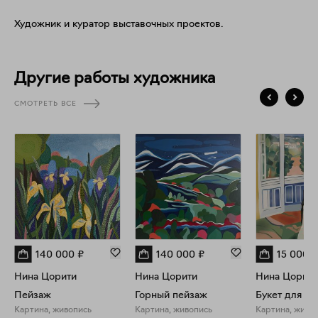
Художник и куратор выставочных проектов.
Другие работы художника
СМОТРЕТЬ ВСЕ
140 000
₽
140 000
₽
15 000
₽
Нина Цорити
Нина Цорити
Нина Цорити
Пейзаж
Горный пейзаж
Букет для л
Картина, живопись
Картина, живопись
Картина, живо