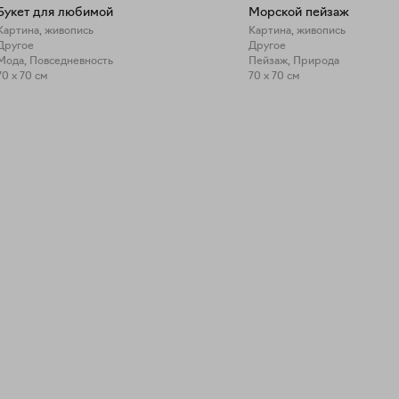
Букет для любимой
Морской пейзаж
Картина, живопись
Картина, живопись
Другое
Другое
Мода, Повседневность
Пейзаж, Природа
70 x 70 см
70 x 70 см