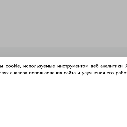
РАЗМЕСТИТЬ РАБОТУ
ы cookie, используемые инструментом веб-аналитики
лях анализа использования сайта и улучшения его работ
Каталог
Сервис
Работы
Консультация с куратором
Художники
Правила сервиса
Галереи
Правила акции "Промокод"