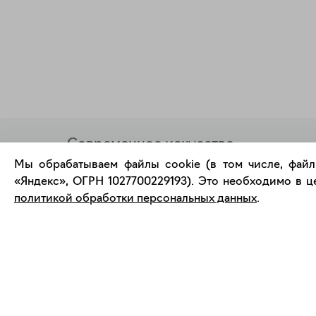
Современное искусство
онлайн
Мы обрабатываем файлы cookie (в том числе, файл
«Яндекс», ОГРН 1027700229193). Это необходимо в це
политикой обработки персональных данных
.
support@bizar.art
О нас
ИНН: 9703021385
О BIZAR
ОГРН: 1207700425602
Подключиться к BIZAR
КПП: 770301001
Журнал