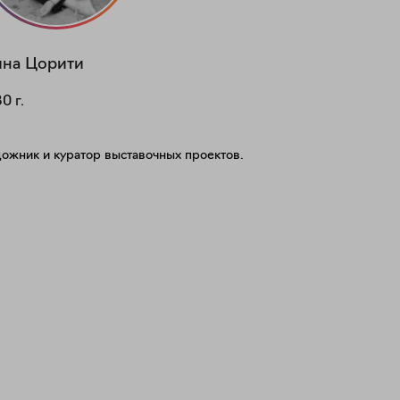
ина
Цорити
80
г.
дожник и куратор выставочных проектов.