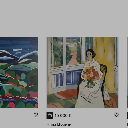
15 000
₽
Нина Цорити