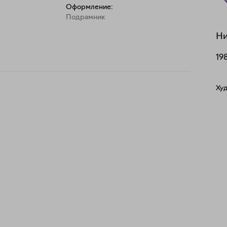
Оформление:
Подрамник
Н
19
Ху