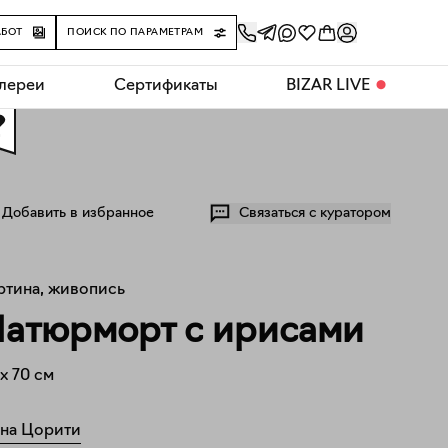
АБОТ
ПОИСК ПО ПАРАМЕТРАМ
алереи
Сертификаты
BIZAR LIVE
⬤
0
Добавить в избранное
Связаться с куратором
ртина, живопись
атюрморт с ирисами
x
70
см
на Цорити