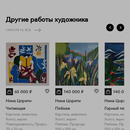
Другие работы художника
СМОТРЕТЬ ВСЕ
65 000
₽
140 000
₽
140 000
Нина Цорити
Нина Цорити
Нина Цорити
Читающая
Пейзаж
Горный пейз
Картина, живопись
Картина, живопись
Картина, живо
Холст, акрил
Холст, акрил
Холст, акрил
Повседневность, Природа
Пейзаж, Природа
Пейзаж, Прир
70 x 70 см
100 x 100 см
100 x 100 см