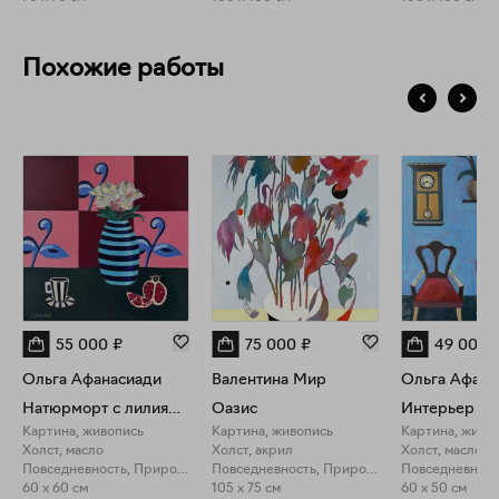
Похожие работы
55 000
₽
75 000
₽
49 000
Ольга Афанасиади
Валентина Мир
Ольга Афана
Натюрморт с лилиями и гранатом
Оазис
Картина, живопись
Картина, живопись
Картина, живо
Холст, масло
Холст, акрил
Холст, масло
Повседневность, Природа
Повседневность, Природа
60 x 60 см
105 x 75 см
60 x 50 см