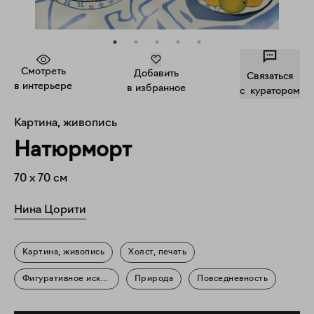
Смотреть
Добавить
Связаться
в интерьере
в избранное
c куратором
Картина, живопись
Натюрморт
70
x
70
см
Нина Цорити
Картина, живопись
Холст, печать
Фигуративное искусство
Природа
Повседневность