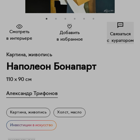
Смотреть
Добавить
Связаться
в интерьере
в избранное
c куратором
Картина, живопись
Наполеон Бонапарт
110
x
90
см
Александр Трифонов
Картина, живопись
Холст, масло
Фигуративное искусство
Портрет
Знаменитости
Инвестиции в искусство
На злобу дня