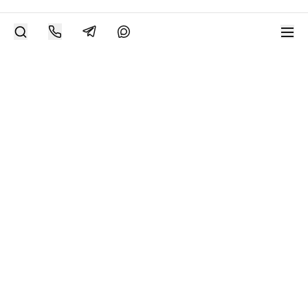
РАЗМЕСТИТЬ РАБОТУ
Современное искусство онлайн
support@bizar.art
ИНН: 9703021385
ОГРН: 1207700425602
КПП: 770301001
О нас
О BIZAR
Подключиться к BIZAR
Журнал