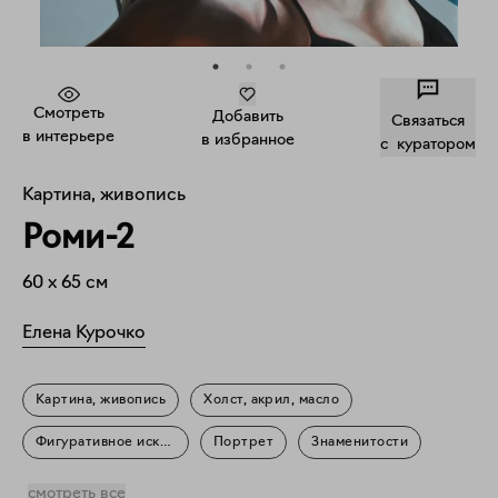
Смотреть
Добавить
Связаться
в интерьере
в избранное
c куратором
Картина, живопись
Роми-2
60
x
65
см
Елена Курочко
Картина, живопись
Холст, акрил, масло
Фигуративное искусство
Портрет
Знаменитости
Искусство про искусство
смотреть все