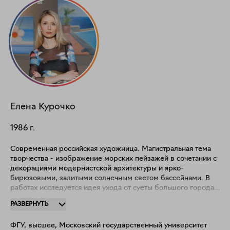
Елена
Курочко
1986
г.
Современная российская художница. Магистральная тема
творчества - изображение морских пейзажей в сочетании с
декорациями модернистской архитектуры и ярко-
бирюзовыми, залитыми солнечным светом бассейнами. В
работах исследуется идея ухода от суеты большого города к
идиллическому морскому горизонту. Картины создаются в
РАЗВЕРНУТЬ
стиле, сочетающем реализм и более условную,
минималистичную манеру изображения. Изображения
ФГУ, высшее, Московский государственный университет
яркие, колористически насыщенные.Работы находятся в