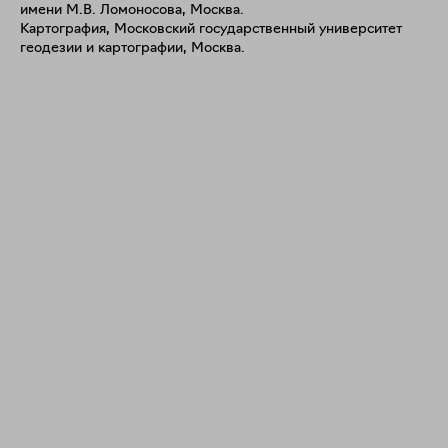
имени М.В. Ломоносова, Москва.
частных и музейных коллекциях в Европе, США, Австралии,
Картография, Московский государственный университет
Южной Корее, России. Полуфиналист проекта
геодезии и картографии, Москва.
ARTBOX.PROJECT Цюрих, Швейцария. Финалист
Всероссийского конкурса "Россия. Горизонты 2024".