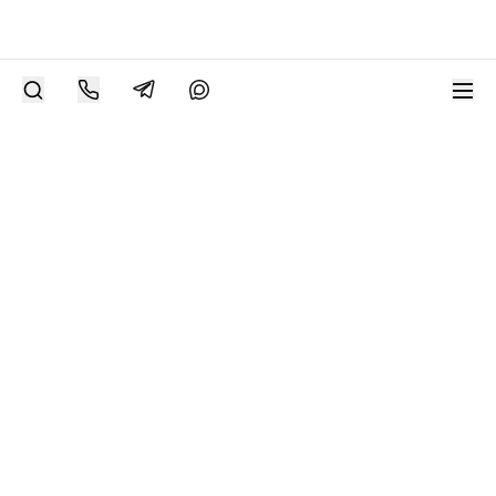
РАЗМЕСТИТЬ РАБОТУ
Современное искусство онлайн
support@bizar.art
ИНН: 9703021385
ОГРН: 1207700425602
КПП: 770301001
О нас
О BIZAR
Подключиться к BIZAR
Журнал