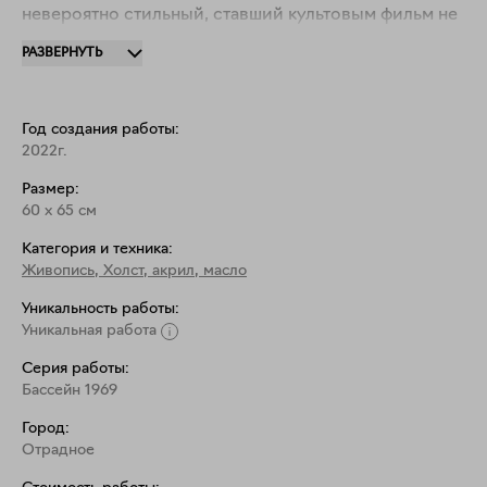
невероятно стильный, ставший культовым фильм не 
мог остаться без моего внимания, ведь бассейны — 
РАЗВЕРНУТЬ
главные герои моих картин. Эстетика фильма очень 
вдохновляющая.

Профессиональные масляные краски на льняном 
Год создания работы:
итальянском холсте высочайшего качества.
2022г.
Размер:
60
x
65
см
Категория и техника:
Живопись
,
Холст, акрил, масло
Уникальность работы:
Уникальная работа
Серия работы:
Бассейн 1969
Город:
Отрадное