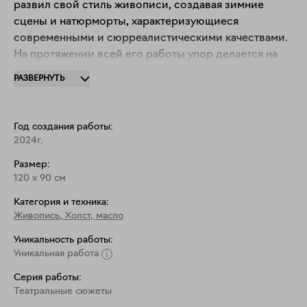
развил свой стиль живописи, создавая зимние 
сцены и натюрморты, характеризующиеся 
современными и сюрреалистическими качествами. 
На протяжении всей его работы упор делается на 
геометрию и порядок за счет использования 
РАЗВЕРНУТЬ
прямых источников света и неожиданных форм.

Лондонский галерист Ричард Вильямсон
Год создания работы:
2024г.
Размер:
120
x
90
см
Категория и техника:
Живопись
,
Холст, масло
Уникальность работы:
Уникальная работа
Серия работы:
Театральные сюжеты