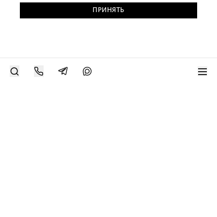
ПРИНЯТЬ
РАЗМЕСТИТЬ РАБОТУ
Современное искусство онлайн
support@bizar.art
ИНН: 9703021385
ОГРН: 1207700425602
КПП: 770301001
О нас
О BIZAR