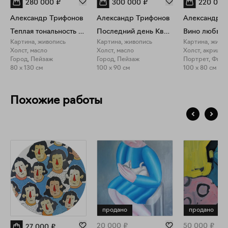
280 000
₽
300 000
₽
220 000
Александр Трифонов
Александр Трифонов
Александр Т
Теплая тональность зимы
Последний день Квентина Компсона
Вино любви
Картина, живопись
Картина, живопись
Картина, живо
Холст, масло
Холст, масло
Холст, акрил, 
Город, Пейзаж
Город, Пейзаж
80 x 130 см
100 x 90 см
100 x 80 см
Похожие работы
продано
продано
20 000
₽
50 000
₽
27 000
₽