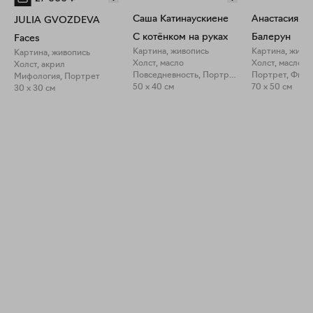
Саша Катинаускиене
Анастасия Д
JULIA GVOZDEVA
С котёнком на руках
Балерун
Faces
Картина, живопись
Картина, живо
Картина, живопись
Холст, масло
Холст, масло
Холст, акрил
Повседневность, Портрет
Мифология, Портрет
50 x 40 см
70 x 50 см
30 x 30 см