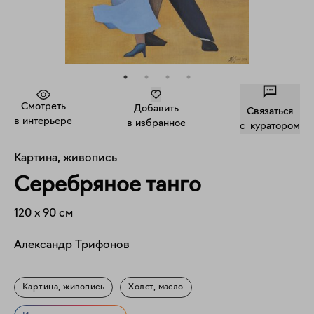
Смотреть
Добавить
Связаться
в интерьере
в избранное
c куратором
Картина, живопись
Серебряное танго
120
x
90
см
Александр Трифонов
Картина, живопись
Холст, масло