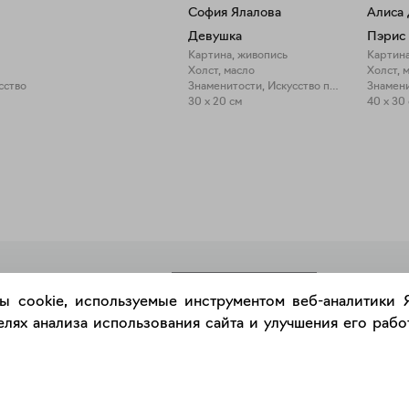
София Ялалова
Алиса 
Девушка
Пэрис
Картина, живопись
Картина
Холст, масло
Холст, 
сство
Знаменитости, Искусство про искусство
Знамени
30 x 20 см
40 x 30
РАЗМЕСТИТЬ РАБОТУ
ы cookie, используемые инструментом веб-аналитики
лях анализа использования сайта и улучшения его работ
Каталог
Сервис