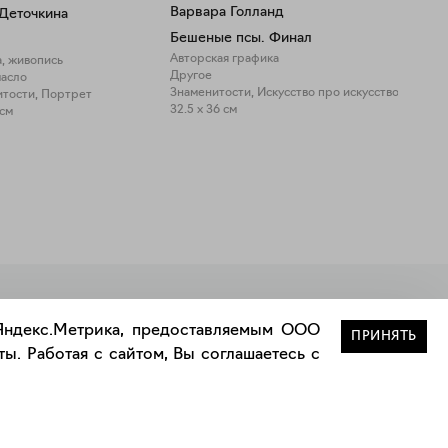
Варвара Голланд
Деточкина
Бешеные псы. Финал
Авторская графика
, живопись
Другое
масло
Знаменитости, Искусство про искусство
тости, Портрет
32.5 x 36 см
 см
Закрыть
 Яндекс.Метрика, предоставляемым ООО
ПРИНЯТЬ
ы. Работая с сайтом, Вы соглашаетесь с
Сотрудничество