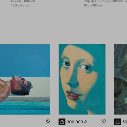
Город, Пейзаж
Портрет, Фигуративное ис
100 x 90 см
100 x 80 см
300 000
₽
50