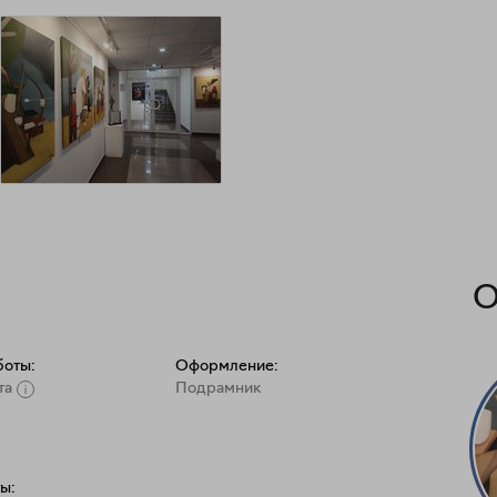
О
боты:
Оформление:
та
Подрамник
ы: