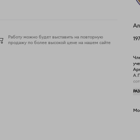
Ал
Работу можно будет выставить на повторную
19
продажу по более высокой цене на нашем сайте
Чле
уче
Ар
А.П
со
им.
РА
теа
в о
в 
Мо
час
Вел
Юж