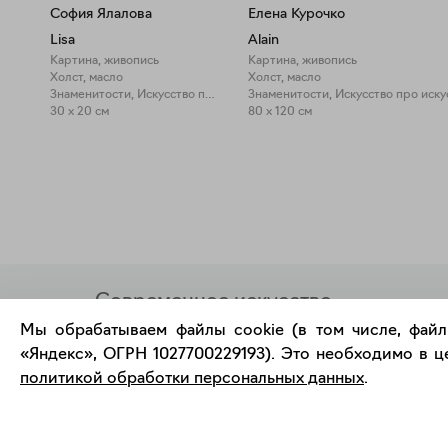
София Ялалова
Елена Курочко
Lisa
Alain
Картина, живопись
Картина, живопись
Холст, масло
Холст, масло
Знаменитости, Искусство про искусство
Знаменитости, Искусство про иску
30 x 20 см
80 x 120 см
Современное искусство
онлайн
Мы обрабатываем файлы cookie (в том числе, файл
«Яндекс», ОГРН 1027700229193). Это необходимо в це
политикой обработки персональных данных
.
support@bizar.art
О нас