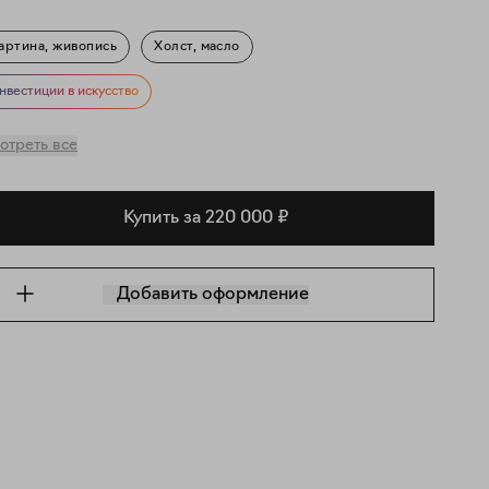
артина, живопись
Холст, масло
игуративное искусство
Портрет
Знаменитости
нвестиции в искусство
скусство про искусство
отреть все
Купить за 220 000 ₽
Добавить оформление