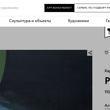
АРТ-КОНСУЛЬТАНТ
СЕРВИС ПО ПОДБОРУ Р
Скульптура и объекты
Художники
Г
Ка
Р
110
Ал