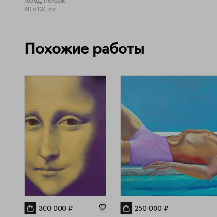
Город, Пейзаж
80 x 130 см
Похожие работы
300 000
₽
250 000
₽