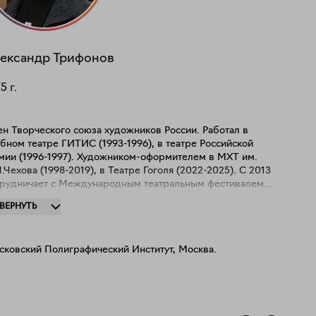
ександр
Трифонов
75
г.
н Творческого союза художников России. Работал в
бном театре ГИТИС (1993-1996), в театре Российской
мии (1996-1997). Художником-оформителем в МХТ им.
.Чехова (1998-2019), в Театре Гоголя (2022-2025). С 2013
трудничает с Международным театральным фестивалем
 А.П.Чехова. Оформитель многих книг и буклетов по
ЗВЕРНУТЬ
тру и искусству. Провел более 20 персональных выставок,
бщей сложности с 1996 года участник более 100 выставок
России и за рубежом. Картины художника приобретены в
сковский Полиграфический Институт, Москва.
тные коллекции в России, США, Германии,
икобритании, Италии, Бельгии, Испании, Латвии, Китае,
ной Корее, Перу.