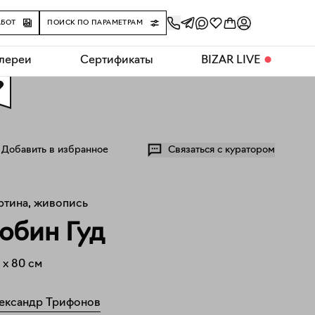
АБОТ
ПОИСК ПО ПАРАМЕТРАМ
алереи
Сертификаты
BIZAR LIVE
⬤
0
Добавить в избранное
Связаться с куратором
ртина, живопись
обин Гуд
x
80
см
ександр Трифонов