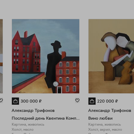
300 000
₽
220 000
₽
Александр Трифонов
Александр Трифонов
Последний день Квентина Компсона
Вино любви
Картина, живопись
Картина, живопись
Холст, масло
Холст, акрил, масло