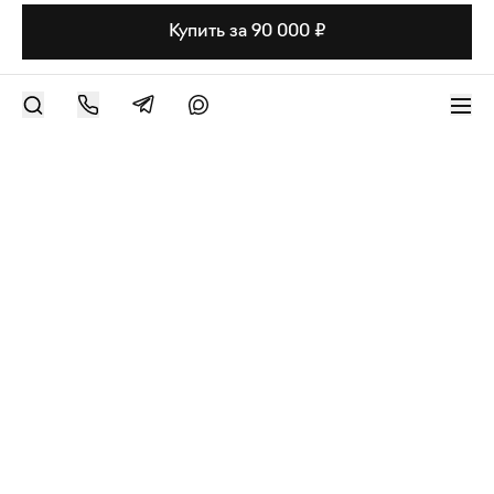
Купить за 90 000 ₽
РАЗМЕСТИТЬ РАБОТУ
Современное искусство онлайн
support@bizar.art
ИНН: 9703021385
ОГРН: 1207700425602
КПП: 770301001
О нас
О BIZAR
Подключиться к BIZAR