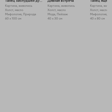
Танец заблудшей души
Дивная встреча
Танец ящери
Картина, живопись
Картина, живопись
Картина, живо
Холст, масло
Холст, масло
Холст, масло
Мифология, Природа
Мода, Пейзаж
Мифология, М
60 x 100 см
40 x 30 см
40 x 80 см