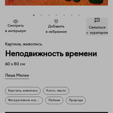
Смотреть
Добавить
Связаться
в интерьере
в избранное
c куратором
Картина, живопись
Неподвижность времени
60
x
80
см
Леша Мелки
Картина, живопись
Холст, масло
Фигуративное искусство
Пейзаж
Природа