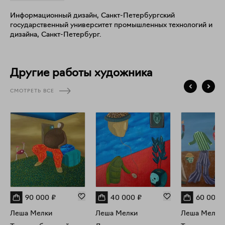
более десяти групповых и персональных выставок, ярмарок
Информационный дизайн, Санкт-Петербургский
современного искусства и фестивалей, в том числе,
государственный университет промышленных технологий и
международных проектов. С 2019 года выставляется
дизайна, Санкт-Петербург.
персонально. Работы художника находятся в частных
коллекциях России.
Другие работы художника
СМОТРЕТЬ ВСЕ
90 000
₽
40 000
₽
60 000
Леша Мелки
Леша Мелки
Леша Мелки