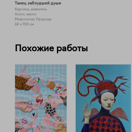
Танец заблудшей души
Картина, живопись
Холст, масло
Мифология, Природа
60 x 100 см
Похожие работы