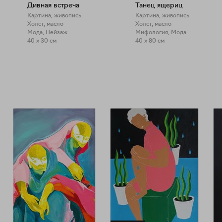
Дивная встреча
Танец ящериц
Картина, живопись
Картина, живопись
Холст, масло
Холст, масло
Мода, Пейзаж
Мифология, Мода
40 x 30 см
40 x 80 см