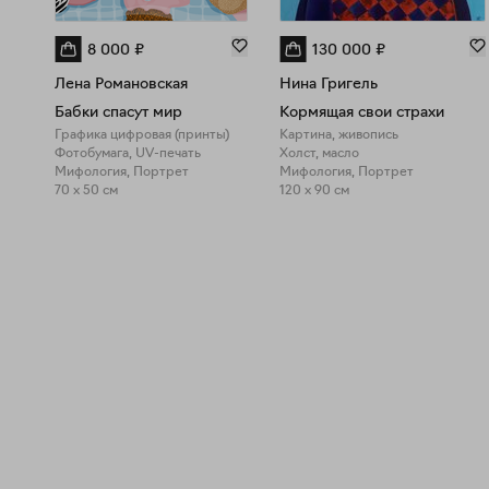
8 000
₽
130 000
₽
Лена Романовская
Нина Григель
Бабки спасут мир
Кормящая свои страхи
Графика цифровая (принты)
Картина, живопись
Фотобумага, UV-печать
Холст, масло
Мифология, Портрет
Мифология, Портрет
70 x 50 см
120 x 90 см