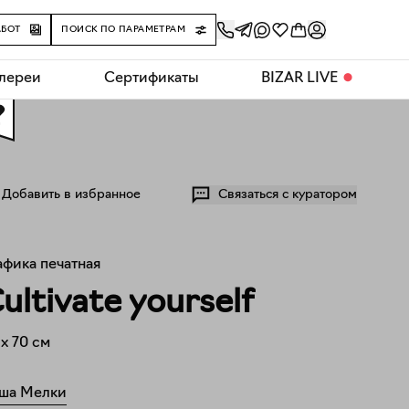
АБОТ
ПОИСК ПО ПАРАМЕТРАМ
алереи
Сертификаты
BIZAR LIVE
⬤
0
Добавить в избранное
Связаться с куратором
афика печатная
ultivate yourself
x
70
см
ша Мелки