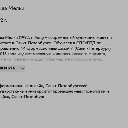
еша
Мелки
92
г.
а Мелки (1992, г. Ухта) – современный художник, живет и
ботает в Санкт-Петербурге. Обучался в СПГУПТД по
правлению "Информационный дизайн" (Санкт-Петербург).
018 года изучает масляную живопись разного формата,
атную графику, создает объекты. В настоящее время
нимается абстрактной живописью и ее влиянием на
ЗВЕРНУТЬ
ловека в современном обществе. Участник более десяти
упповых и персональных выставок, ярмарок современного
усства и фестивалей, в том числе, международных
формационный дизайн, Санкт-Петербургский
ектов. С 2019 года выставляется персонально. Работы
сударственный университет промышленных технологий и
ожника находятся в частных коллекциях России.
айна, Санкт-Петербург.