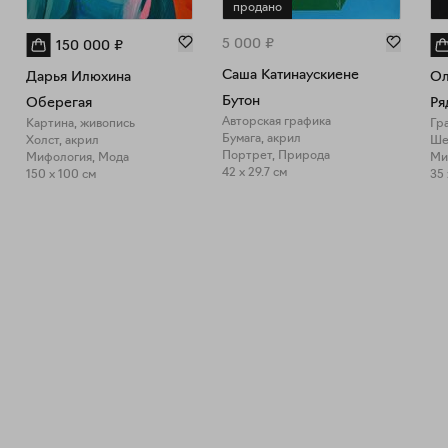
продано
5 000
₽
150 000
₽
Саша Катинаускиене
Дарья Илюхина
Ол
Бутон
Оберегая
Ря
Авторская графика
Картина, живопись
Гр
Бумага, акрил
Холст, акрил
Ше
Портрет, Природа
Мифология, Мода
Ми
42 x 29.7 см
150 x 100 см
35 