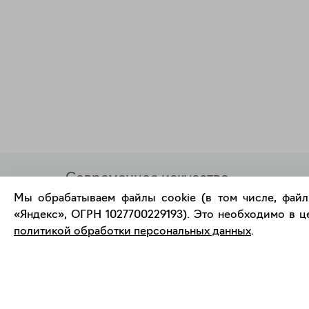
Современное искусство
онлайн
Мы обрабатываем файлы cookie (в том числе, файл
«Яндекс», ОГРН 1027700229193). Это необходимо в це
политикой обработки персональных данных
.
support@bizar.art
О нас
ИНН: 9703021385
О BIZAR
ОГРН: 1207700425602
Подключиться к BIZAR