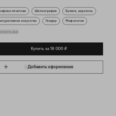
рафика печатная
Шелкография
Бумага, аэрозоль
игуративное искусство
Гендер
Мифология
ортрет
Природа
отреть все
Купить за 18 000 ₽
Добавить оформление