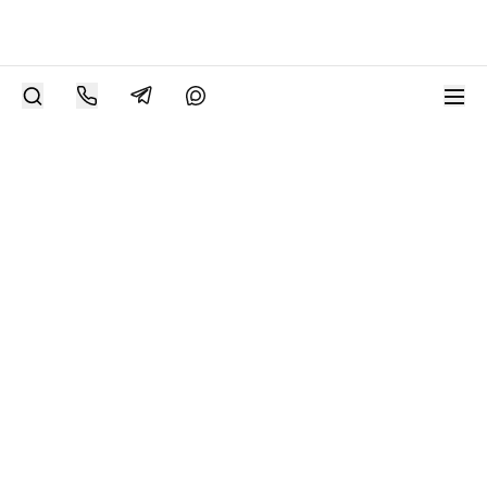
РАЗМЕСТИТЬ РАБОТУ
Современное искусство онлайн
support@bizar.art
ИНН: 9703021385
ОГРН: 1207700425602
КПП: 770301001
О нас
О BIZAR
Подключиться к BIZAR