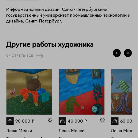
более десяти групповых и персональных выставок, ярмарок
Информационный дизайн, Санкт-Петербургский
современного искусства и фестивалей, в том числе,
государственный университет промышленных технологий и
международных проектов. С 2019 года выставляется
дизайна, Санкт-Петербург.
персонально. Работы художника находятся в частных
коллекциях России.
Другие работы художника
СМОТРЕТЬ ВСЕ
90 000
₽
40 000
₽
60 000
Леша Мелки
Леша Мелки
Леша Мелки