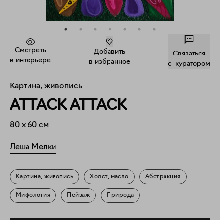
Смотреть
Добавить
Связаться
в интерьере
в избранное
c куратором
Картина, живопись
ATTACK ATTACK
80
x
60
см
Леша Мелки
Картина, живопись
Холст, масло
Абстракция
Мифология
Пейзаж
Природа