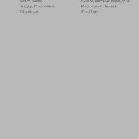
Холст, масло
Бумага, цветные карандаши
Гендер, Мифология
Мифология, Пейзаж
90 x 60 см
31 x 31 см