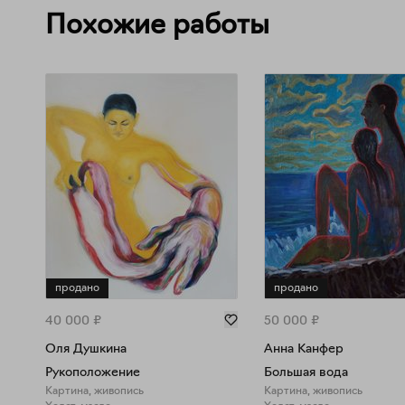
Похожие работы
продано
продано
40 000
₽
50 000
₽
Оля Душкина
Анна Канфер
Рукоположение
Большая вода
Картина, живопись
Картина, живопись