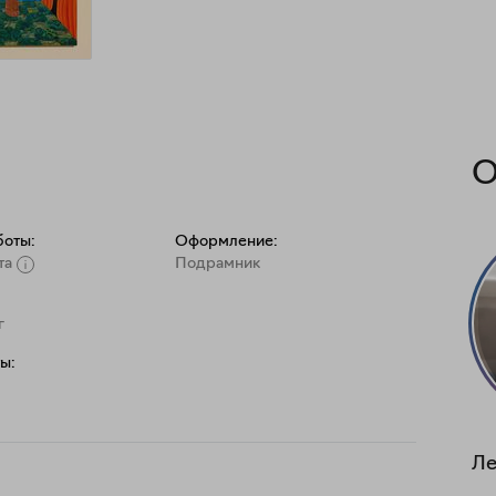
О
боты:
Оформление:
та
Подрамник
г
ы:
Л