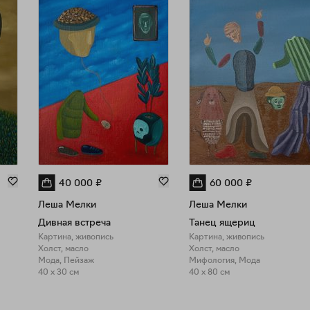
40 000
₽
60 000
₽
Леша Мелки
Леша Мелки
Дивная встреча
Танец ящериц
Картина, живопись
Картина, живопись
Холст, масло
Холст, масло
Мода, Пейзаж
Мифология, Мода
40 x 30 см
40 x 80 см