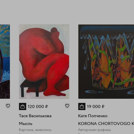
120 000
₽
19 000
₽
Тася Василькова
Катя Попченко
Мысль
Картина, живопись
Авторская графика