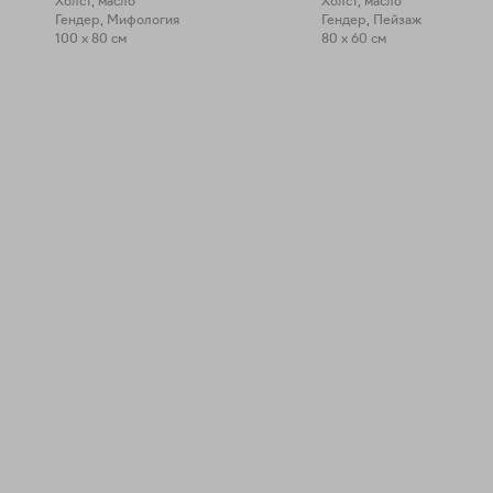
Холст, масло
Холст, масло
Гендер, Мифология
Гендер, Пейзаж
100 x 80 см
80 x 60 см