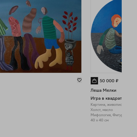
50 000
₽
Леша Мелки
Игра в квадрат
Картина, живопись
Холст, масло
Мифология, Фигуративное
40 x 40 см