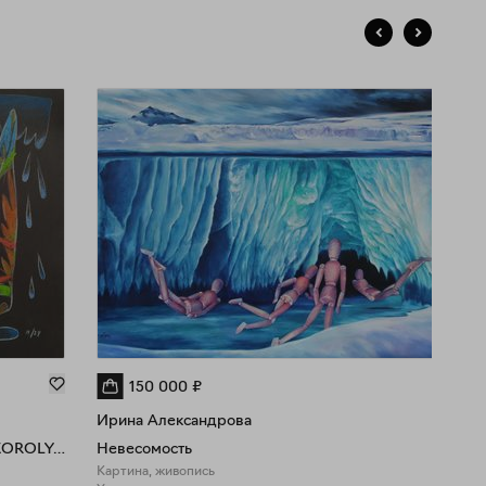
150 000
₽
Ирина Александрова
KORONA CHORTOVOGO KOROLYA_ корона чертового короля
Невесомость
Картина, живопись