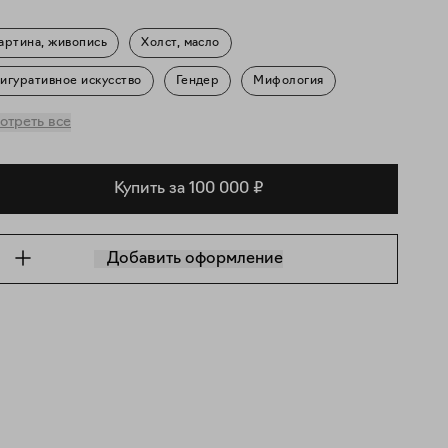
артина, живопись
Холст, масло
игуративное искусство
Гендер
Мифология
ейзаж
Портрет
отреть все
Купить за 100 000 ₽
Добавить оформление