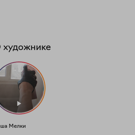
 художнике
еша
Мелки