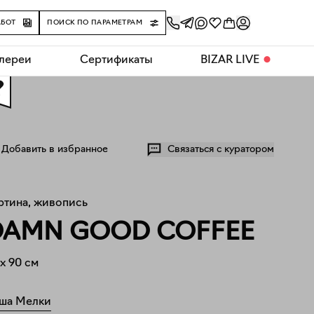
АБОТ
ПОИСК ПО ПАРАМЕТРАМ
алереи
Сертификаты
BIZAR LIVE
⬤
0
Добавить в избранное
Связаться с куратором
ртина, живопись
DAMN GOOD COFFEE
x
90
см
ша Мелки