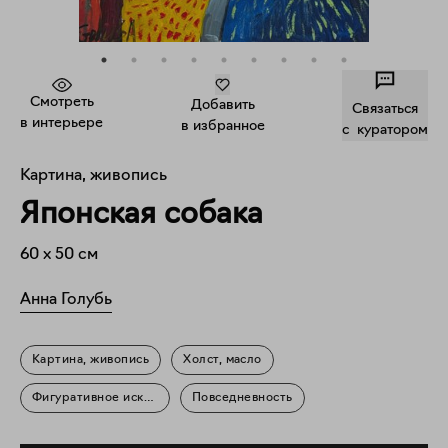
Смотреть
Добавить
Связаться
в интерьере
в избранное
c куратором
Картина, живопись
Японская собака
60
x
50
см
Анна Голубь
Картина, живопись
Холст, масло
Фигуративное искусство
Повседневность