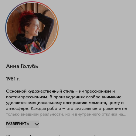
Анна
Голубь
1981
г.
Основной художественный стиль – импрессионизм и
постимпрессионизм. В произведениях особое внимание
уделяется эмоциональному восприятию момента, цвету и
атмосфере. Каждая работа — это визуальное отражение не
только внешней реальности, но и внутреннего отклика на
нее. Главными темами творчества являются природа и
РАЗВЕРНУТЬ
человек как ее неотъемлемая часть. "По настоящему
свобода творчества открывается мне на пленэрах и при