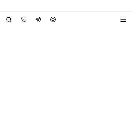
РАЗМЕСТИТЬ РАБОТУ
Современное искусство онлайн
support@bizar.art
ИНН: 9703021385
ОГРН: 1207700425602
КПП: 770301001
О нас
О BIZAR
Подключиться к BIZAR
Журнал