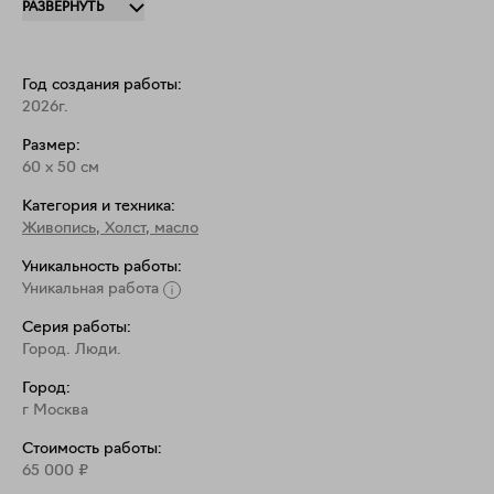
РАЗВЕРНУТЬ
каким признакам, но может композиция, или линия, 
сочетания цветов. В общем, это Япония. А значит 
"Японец" и "Японская собака". 

Год создания работы:
2026г.
Доставка по всей России. За пределами РФ 
Размер:
доставка по договоренности. Жесткая упаковка. 
60
x
50
см
Категория и техника:
Живопись
,
Холст, масло
Уникальность работы:
Уникальная работа
Серия работы:
Город. Люди.
Город:
г Москва
Стоимость работы:
65 000
₽