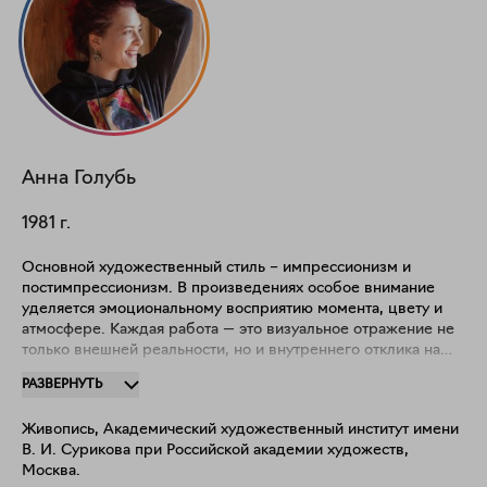
Анна
Голубь
1981
г.
Основной художественный стиль – импрессионизм и
постимпрессионизм. В произведениях особое внимание
уделяется эмоциональному восприятию момента, цвету и
атмосфере. Каждая работа — это визуальное отражение не
только внешней реальности, но и внутреннего отклика на
нее. Главными темами творчества являются природа и
РАЗВЕРНУТЬ
человек как ее неотъемлемая часть. "По настоящему
свобода творчества открывается мне на пленэрах и при
Живопись, Академический художественный институт имени
работе с натурой. Природа и люди вдохновляют меня и
В. И. Сурикова при Российской академии художеств,
дают энергию своим разнообразием и богатством историй.
Москва.
В работах я стремлюсь передать ощущение и внутренние