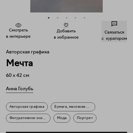
Смотреть
Добавить
Связаться
в интерьере
в избранное
c куратором
Авторская графика
Мечта
60
x
42
см
Анна Голубь
Авторская графика
Бумага, масляная пастель
Фигуративное искусство
Мода
Портрет