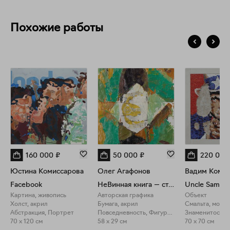
Похожие работы
160 000
₽
50 000
₽
220 000
Юстина Комиссарова
Олег Агафонов
Вадим Комис
Facebook
НеВинная книга — стр. 6
Uncle Sam
Картина, живопись
Авторская графика
Объект
Холст, акрил
Бумага, акрил
Смальта, мозаи
Абстракция, Портрет
Повседневность, Фигуративное искусство
Знаменитости,
70 x 120 см
58 x 29 см
70 x 70 см