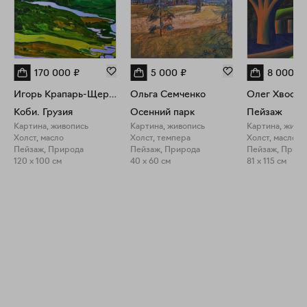
170 000
₽
5 000
₽
8 000
€
Игорь Крапарь-Щербаков
Ольга Семченко
Олег Хвосто
Коби. Грузия
Осенний парк
Пейзаж
Картина, живопись
Картина, живопись
Картина, живо
Холст, масло
Холст, темпера
Холст, масло
Пейзаж, Природа
Пейзаж, Природа
Пейзаж, Прир
120 x 100 см
40 x 60 см
81 x 115 см