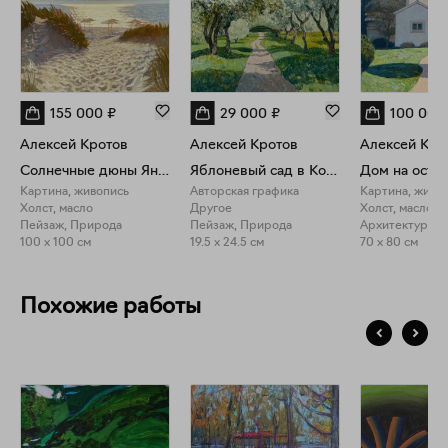
каждая картина становится окном в сад, где зритель может
найти гармонию с природой".
155 000
₽
29 000
₽
100 000
Алексей Кротов
Алексей Кротов
Алексей Кро
Солнечные дюны Янтарного пляжа
Яблоневый сад в Коломенском
Картина, живопись
Авторская графика
Картина, живо
Холст, масло
Другое
Холст, масло
Пейзаж, Природа
Пейзаж, Природа
Архитектура, 
100 x 100 см
19.5 x 24.5 см
70 x 80 см
Похожие работы