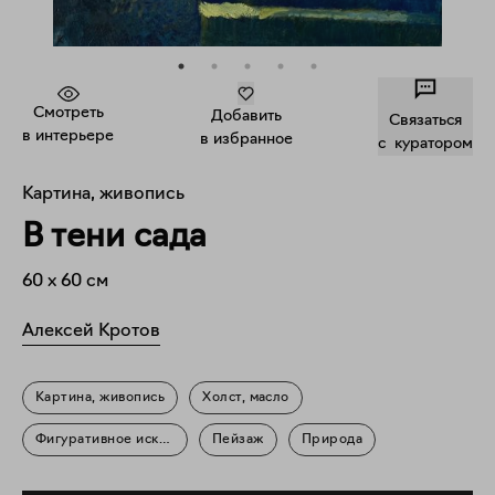
Смотреть
Добавить
Связаться
в интерьере
в избранное
c куратором
Картина, живопись
В тени сада
60
x
60
см
Алексей Кротов
Картина, живопись
Холст, масло
Фигуративное искусство
Пейзаж
Природа