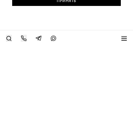
ПРИНЯТЬ
РАЗМЕСТИТЬ РАБОТУ
Современное искусство онлайн
support@bizar.art
ИНН: 9703021385
ОГРН: 1207700425602
КПП: 770301001
О нас
О BIZAR