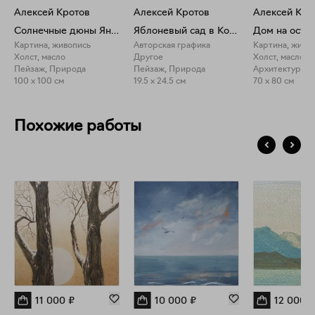
Алексей Кротов
Алексей Кротов
Алексей Кро
Солнечные дюны Янтарного пляжа
Яблоневый сад в Коломенском
Картина, живопись
Авторская графика
Картина, живо
Холст, масло
Другое
Холст, масло
Пейзаж, Природа
Пейзаж, Природа
Архитектура, 
100 x 100 см
19.5 x 24.5 см
70 x 80 см
Похожие работы
11 000
₽
10 000
₽
12 000
₽