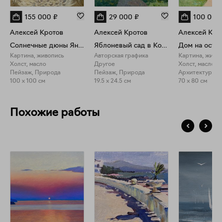
155 000
₽
29 000
₽
100 000
Алексей Кротов
Алексей Кротов
Алексей Кро
Солнечные дюны Янтарного пляжа
Яблоневый сад в Коломенском
Картина, живопись
Авторская графика
Картина, живо
Холст, масло
Другое
Холст, масло
Пейзаж, Природа
Пейзаж, Природа
Архитектура, 
100 x 100 см
19.5 x 24.5 см
70 x 80 см
Похожие работы