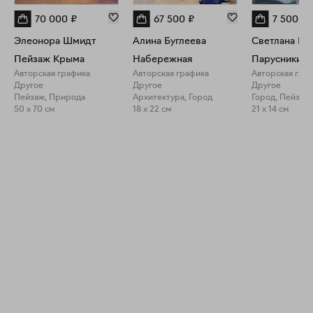
70 000
₽
67 500
₽
7 500
₽
Элеонора Шмидт
Алина Буглеева
Светлана Юм
Пейзаж Крыма
Набережная
Парусники #
Авторская графика
Авторская графика
Авторская гра
Другое
Другое
Другое
Пейзаж, Природа
Архитектура, Город
Город, Пейзаж
50 x 70 см
18 x 22 см
21 x 14 см