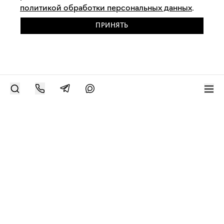
политикой обработки персональных данных
.
ПРИНЯТЬ
РАЗМЕСТИТЬ РАБОТУ
Современное искусство онлайн
support@bizar.art
ИНН: 9703021385
ОГРН: 1207700425602
КПП: 770301001
О нас