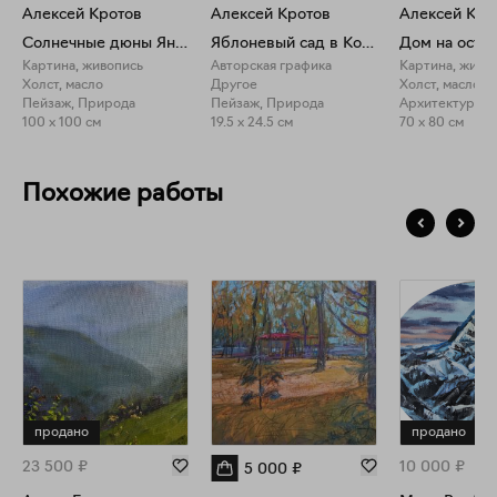
Алексей Кротов
Алексей Кротов
Алексей Кро
Солнечные дюны Янтарного пляжа
Яблоневый сад в Коломенском
Картина, живопись
Авторская графика
Картина, живо
Холст, масло
Другое
Холст, масло
Пейзаж, Природа
Пейзаж, Природа
Архитектура, 
100 x 100 см
19.5 x 24.5 см
70 x 80 см
Похожие работы
продано
продано
23 500
₽
10 000
₽
5 000
₽