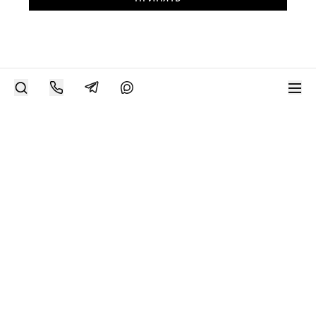
РАЗМЕСТИТЬ РАБОТУ
Современное искусство онлайн
support@bizar.art
ИНН: 9703021385
ОГРН: 1207700425602
КПП: 770301001
О нас
О BIZAR