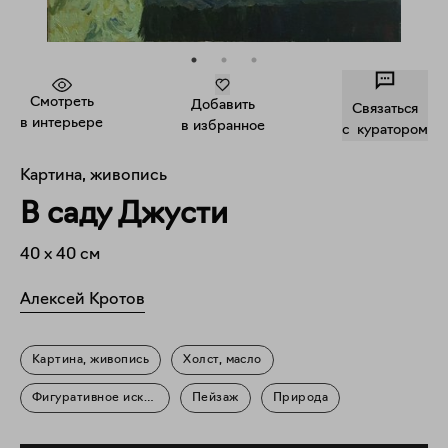
Смотреть
Добавить
Связаться
в интерьере
в избранное
c куратором
Картина, живопись
В саду Джусти
40
x
40
см
Алексей Кротов
Картина, живопись
Холст, масло
Фигуративное искусство
Пейзаж
Природа