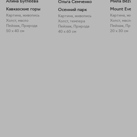
Алина Буглеева
Мила Bezú
Ольга Семченко
Кавказские горы
Mount Evere
Осенний парк
Картина, живопись
Картина, живо
Картина, живопись
Холст, масло
Холст, масло
Холст, темпера
Пейзаж, Природа
Пейзаж, Прир
Пейзаж, Природа
50 x 40 см
20 x 30 см
40 x 60 см