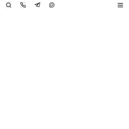
Современное искусство онлайн
support@bizar.art
ИНН: 9703021385
ОГРН: 1207700425602
КПП: 770301001
О нас
О BIZAR
Подключиться к BIZAR
Журнал
Каталог