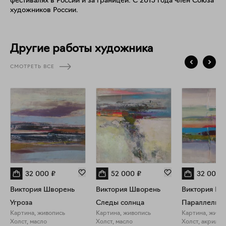
фестивалях в России и за границей. С 2015 года член Союза
художников России.
Другие работы художника
СМОТРЕТЬ ВСЕ
32 000
₽
52 000
₽
32 000
Виктория Шворень
Виктория Шворень
Виктория Шв
Угроза
Следы солнца
Параллели
Картина, живопись
Картина, живопись
Картина, живо
Холст, масло
Холст, масло
Холст, акрил