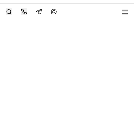
РАЗМЕСТИТЬ РАБОТУ
Современное искусство онлайн
support@bizar.art
ИНН: 9703021385
ОГРН: 1207700425602
КПП: 770301001
О нас
О BIZAR
Подключиться к BIZAR
Журнал