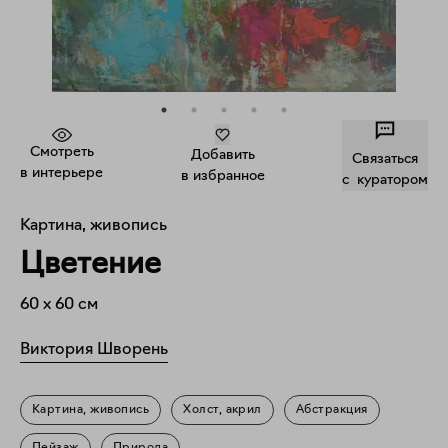
Смотреть
Добавить
Связаться
в интерьере
в избранное
c куратором
Картина, живопись
Цветение
60
x
60
см
Виктория Шворень
Картина, живопись
Холст, акрил
Абстракция