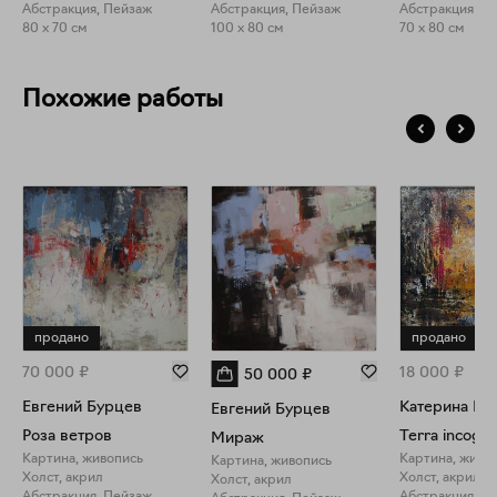
Абстракция, Пейзаж
Абстракция, Пейзаж
Абстракция
80 x 70 см
100 x 80 см
70 x 80 см
Похожие работы
продано
продано
70 000
₽
18 000
₽
50 000
₽
Евгений Бурцев
Катерина Го
Евгений Бурцев
Роза ветров
Terra incogni
Мираж
Картина, живопись
Картина, живо
Картина, живопись
Холст, акрил
Холст, акрил
Холст, акрил