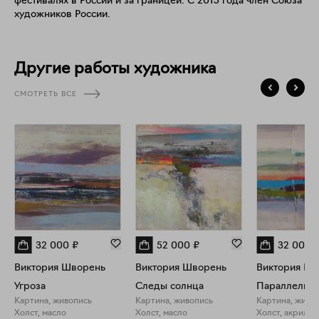
фестивалях в России и за границей. С 2015 года член Союза
художников России.
Другие работы художника
СМОТРЕТЬ ВСЕ
32 000
₽
52 000
₽
32 000
Виктория Шворень
Виктория Шворень
Виктория Шв
Угроза
Следы солнца
Параллели
Картина, живопись
Картина, живопись
Картина, живо
Холст, масло
Холст, масло
Холст, акрил