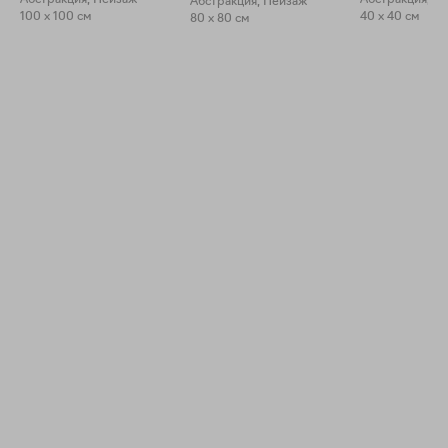
Абстракция, Пейзаж
Абстракция, П
Абстракция, Пейзаж
100 x 100 см
40 x 40 см
80 x 80 см