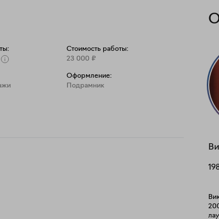
О
ты:
Стоимость работы:
23 000
₽
Оформление:
ажи
Подрамник
Ви
19
Вик
200
ла