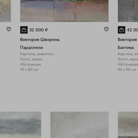
32 000
₽
42 0
Виктория Шворень
Виктория
Параллели
Балтика
Картина, живопись
Картина, ж
Холст, акрил
Холст, акр
Абстракция
Абстракция
70 x 80 см
90 x 90 см