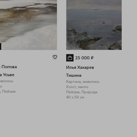
25 000
₽
я Попова
Илья Хахарев
а Усьве
Тишина
ивопись
Картина, живопись
ло
Холст, масло
, Пейзаж
Пейзаж, Природа
40 x 50 см