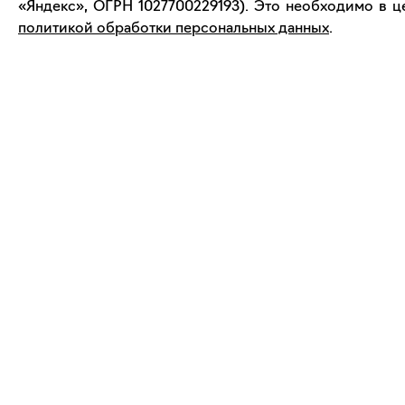
«Яндекс», ОГРН 1027700229193). Это необходимо в це
политикой обработки персональных данных
.
support@bizar.art
О нас
ИНН: 9703021385
О BIZAR
ОГРН: 1207700425602
Подключиться к BIZAR
КПП: 770301001
Журнал
©
2026
ООО «‎Декарт»‎
Политика обработки персональных 