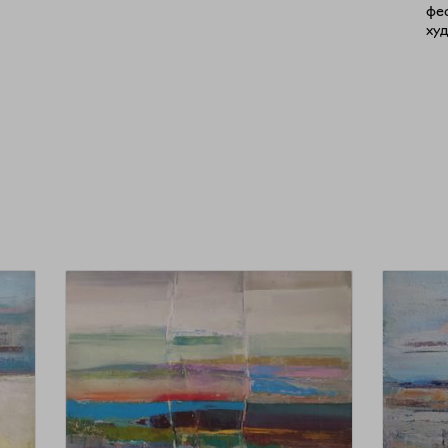
фес
ху