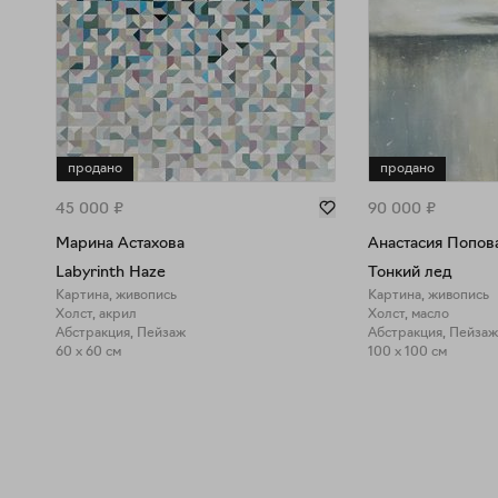
продано
продано
45 000
₽
90 000
₽
Марина Астахова
Анастасия Попов
Labyrinth Haze
Тонкий лед
Картина, живопись
Картина, живопись
Холст, акрил
Холст, масло
Абстракция, Пейзаж
Абстракция, Пейзаж
60 x 60 см
100 x 100 см