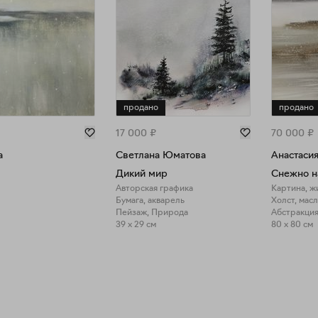
продано
продано
17 000
₽
70 000
₽
а
Светлана Юматова
Анастаси
Дикий мир
Снежно н
Авторская графика
Картина, ж
Бумага, акварель
Холст, мас
Пейзаж, Природа
Абстракция
39 x 29 см
80 x 80 см