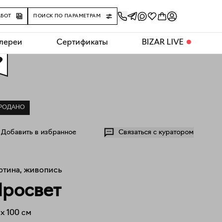
АБОТ
ПОИСК ПО ПАРАМЕТРАМ
алереи
Сертификаты
BIZAR LIVE
⬤
0
РОДАНО
Добавить в избранное
Связаться с куратором
ртина, живопись
росвет
x
100
см