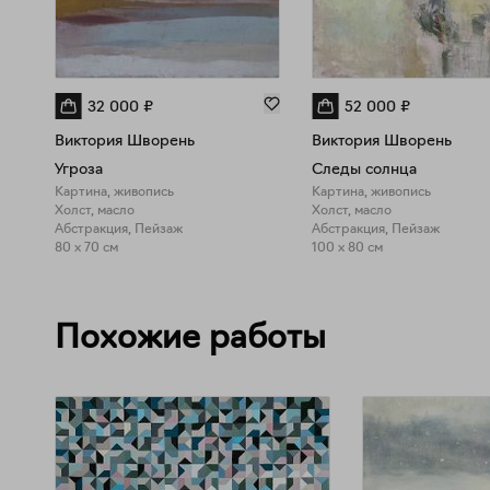
32 000
₽
52 000
₽
Виктория Шворень
Виктория Шворень
Угроза
Следы солнца
Картина, живопись
Картина, живопись
Холст, масло
Холст, масло
Абстракция, Пейзаж
Абстракция, Пейзаж
80 x 70 см
100 x 80 см
Похожие работы