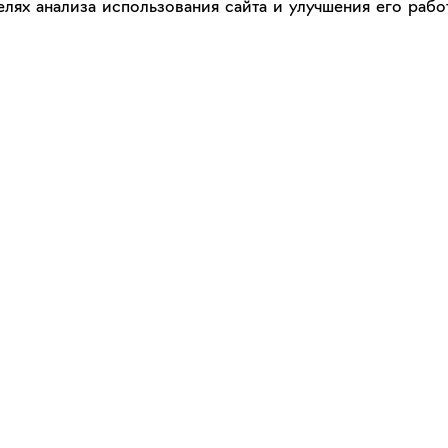
лях анализа использования сайта и улучшения его работ
Каталог
Сервис
Работы
Консультация с куратором
Художники
Правила сервиса
Галереи
Правила акции "Промокод"
Оплата и доставка
Правила подарочного сертификат
Оформление работ
Сертификаты
данных
Правила использования сервиса