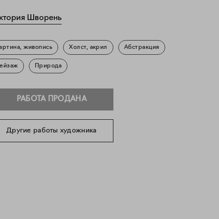
ктория Шворень
артина, живопись
Холст, акрил
Абстракция
ейзаж
Природа
РАБОТА ПРОДАНА
Другие работы художника