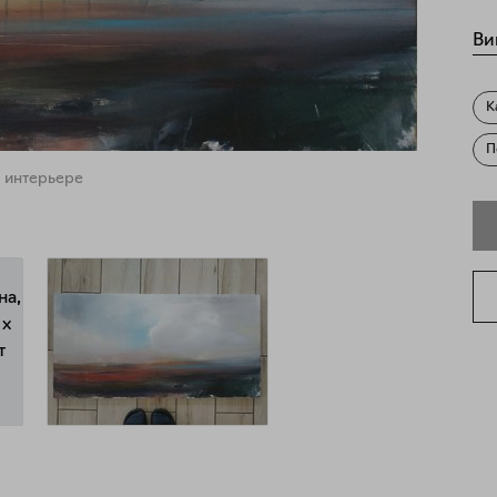
Ви
К
П
 интерьере