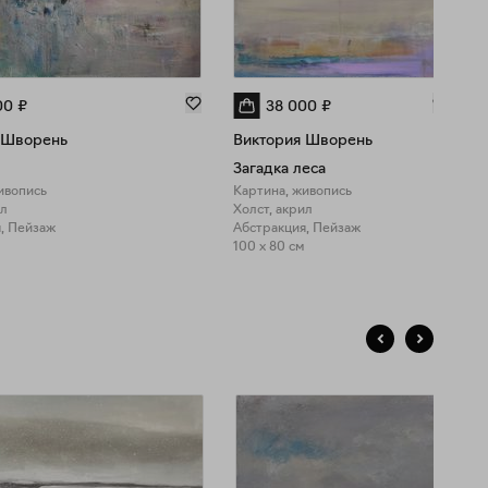
00
₽
38 000
₽
 Шворень
Виктория Шворень
Загадка леса
ивопись
Картина, живопись
К
ил
Холст, акрил
Х
, Пейзаж
Абстракция, Пейзаж
А
100 x 80 см
9