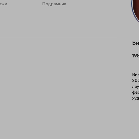
ажи
Подрамник
Ви
19
Вик
200
ла
фес
ху