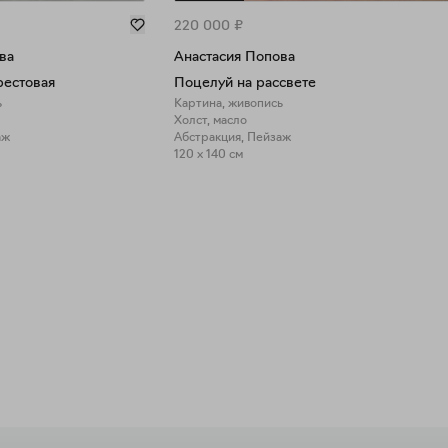
220 000
₽
ва
Анастасия Попова
рестовая
Поцелуй на рассвете
ь
Картина, живопись
Холст, масло
аж
Абстракция, Пейзаж
120 x 140 см