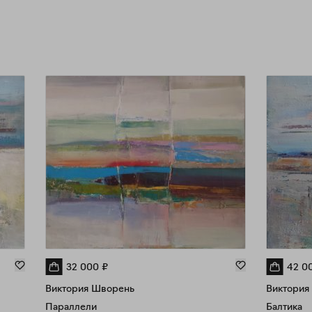
32 000
₽
42 0
Виктория Шворень
Виктория
Параллели
Балтика