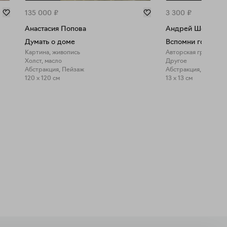
135 000
₽
3 300
₽
Анастасия Попова
Андрей Шенгели
Думать о доме
Вспомни горы
Картина, живопись
Авторская графика
Холст, масло
Другое
Абстракция, Пейзаж
Абстракция, Пейзаж
120 x 120 см
13 x 13 см
Закрыть