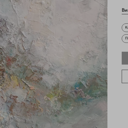
Ви
К
П