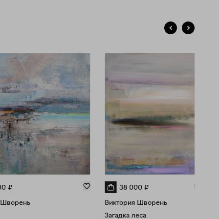
00
₽
38 000
₽
 Шворень
Виктория Шворень
Загадка леса