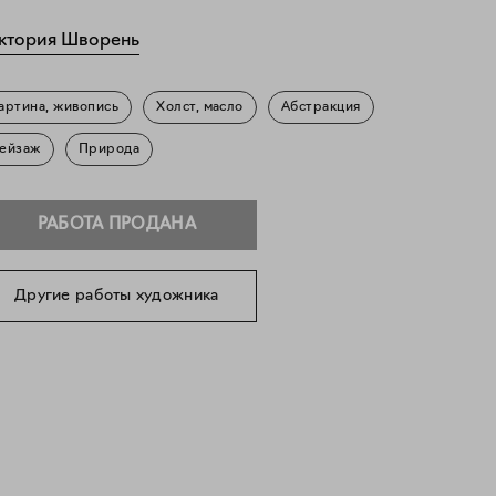
ктория Шворень
артина, живопись
Холст, масло
Абстракция
ейзаж
Природа
РАБОТА ПРОДАНА
Другие работы художника