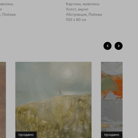
ивопись
Картина, живопись
К
ил
Холст, акрил
Х
, Пейзаж
Абстракция, Пейзаж
А
100 x 80 см
9
продано
продано