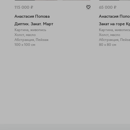
115 000
₽
65 000
₽
Анастасия Попова
Анастасия Попо
Диптих. Закат. Март
Закат на горе К
Картина, живопись
Картина, живопис
Холст, масло
Холст, масло
Абстракция, Пейзаж
Абстракция, Пейз
100 x 100 см
80 x 80 см