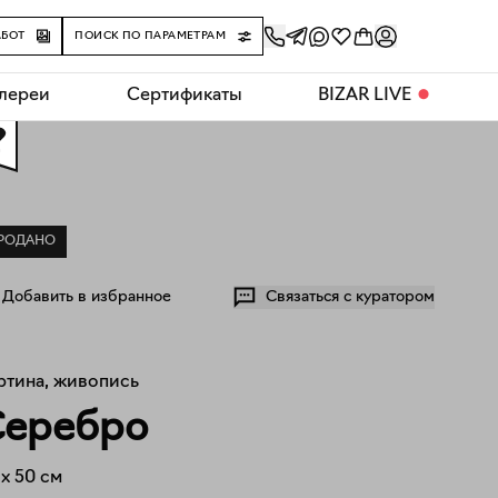
АБОТ
ПОИСК ПО ПАРАМЕТРАМ
алереи
Сертификаты
BIZAR LIVE
⬤
0
РОДАНО
Добавить в избранное
Связаться с куратором
ртина, живопись
Серебро
x
50
см