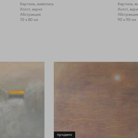
Картина, живопись
Картина, ж
Холст, акрил
Холст, акр
Абстракция
Абстракция
70 x 80 см
90 x 90 см
продано