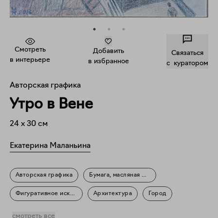
Смотреть
Добавить
Связаться
в интерьере
в избранное
c куратором
Авторская графика
Утро в Вене
24
x
30
см
Екатерина Маланьина
Авторская графика
Бумага, масляная пастель
Фигуративное искусство
Архитектура
Город
Пейзаж
Повседневность
смотреть все