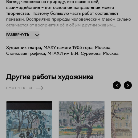
Взгляд человека на природу, его связь с ней,
взаимодействие – вот основное направление моего
творчества. Поэтому большую часть работ составляют
пейзажи. Восприятие природы человеческим глазом сильно
отличается от восприятия её любым другим живым
существом. Человеку свойственно аналитическое и
РАЗВЕРНУТЬ
ассоциативное мышление. Образ, рождающийся в
процессе работы над пейзажем, а также портретом или
Художник театра, МАХУ памяти 1905 года, Москва.
жанровой картиной, возникает на основе тех знаний о мире
Станковая графика, МГАХИ им В.И. Сурикова, Москва.
и предпочтений в искусстве, которые есть у художника. В
произведении искусства не должно быть случайного. И
поэтому любая работа, в том числе и пейзаж, для меня, в
первую очередь, является композицией, созданной на
Другие работы художника
основе ассоциаций и эмоций. Мне бы хотелось, чтобы и у
зрителя, который будет смотреть на мои работы, тоже
СМОТРЕТЬ ВСЕ
возникали свои ассоциации, пусть даже отличающиеся от
моих.