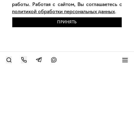
работы. Работая с сайтом, Вы соглашаетесь с
политикой обработки персональных данных
.
ПРИНЯТЬ
РАЗМЕСТИТЬ РАБОТУ
Современное искусство онлайн
support@bizar.art
ИНН: 9703021385
ОГРН: 1207700425602
КПП: 770301001