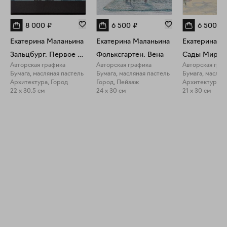
8 000
₽
6 500
₽
6 500
₽
Екатерина Маланьина
Екатерина Маланьина
Екатерина М
Зальцбург. Первое впечатление
Фольксгартен. Вена
Сады Мираб
Авторская графика
Авторская графика
Авторская гра
Бумага, масляная пастель
Бумага, масляная пастель
Бумага, маслян
Архитектура, Город
Город, Пейзаж
Архитектура, 
22 x 30.5 см
24 x 30 см
21 x 30 см